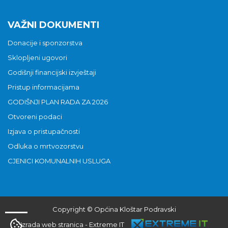
VAŽNI DOKUMENTI
Donacije i sponzorstva
Sklopljeni ugovori
Godišnji financijski izvještaji
Pristup informacijama
GODIŠNJI PLAN RADA ZA 2026
Otvoreni podaci
Izjava o pristupačnosti
Odluka o mrtvozorstvu
CJENICI KOMUNALNIH USLUGA
Copyright © Općina Kloštar Podravski
Izrada web stranica
-
Extreme IT