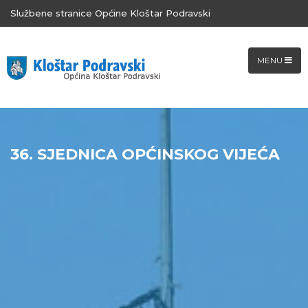
Službene stranice Općine Kloštar Podravski
MENU
36. SJEDNICA OPĆINSKOG VIJEĆA