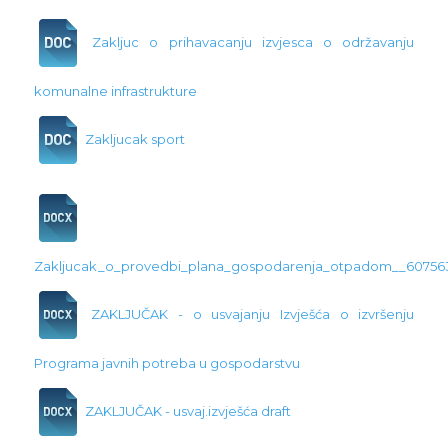
Zakljuc o prihavacanju izvjesca o održavanju
komunalne infrastrukture
Zakljucak sport
Zakljucak_o_provedbi_plana_gospodarenja_otpadom__60756
ZAKLJUČAK - o usvajanju Izvješća o izvršenju
Programa javnih potreba u gospodarstvu
ZAKLJUČAK - usvaj.izvješća draft