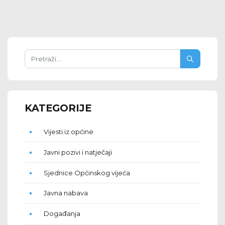
KATEGORIJE
Vijesti iz općine
Javni pozivi i natječaji
Sjednice Općinskog vijeća
Javna nabava
Događanja