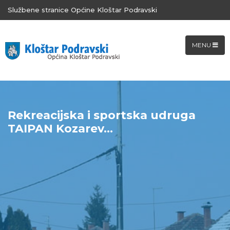
Službene stranice Općine Kloštar Podravski
MENU
Rekreacijska i sportska udruga
TAIPAN Kozarev...