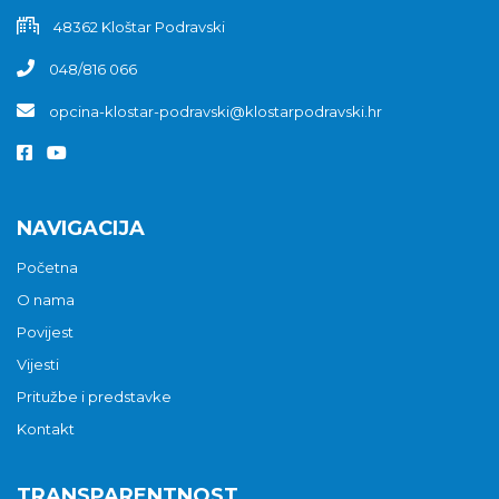
48362 Kloštar Podravski
048/816 066
opcina-klostar-podravski@klostarpodravski.hr
NAVIGACIJA
Početna
O nama
Povijest
Vijesti
Pritužbe i predstavke
Kontakt
TRANSPARENTNOST