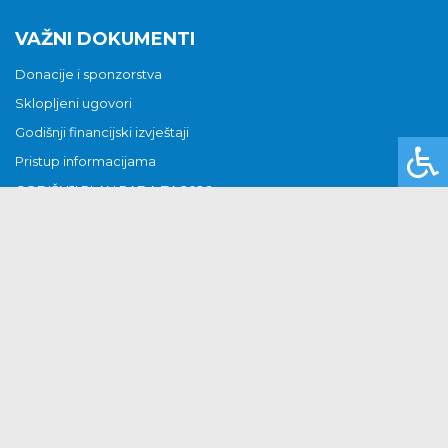
VAŽNI DOKUMENTI
Donacije i sponzorstva
Sklopljeni ugovori
Godišnji financijski izvještaji
Pristup informacijama
GODIŠNJI PLAN RADA ZA 2026
Otvoreni podaci
Izjava o pristupačnosti
Odluka o mrtvozorstvu
CJENICI KOMUNALNIH USLUGA
Copyright © Općina Kloštar Podravski
Izrada web stranica
-
Extreme IT