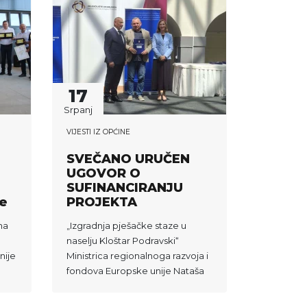
17
Srpanj
VIJESTI IZ OPĆINE
SVEČANO URUČEN
UGOVOR O
SUFINANCIRANJU
je
PROJEKTA
na
„Izgradnja pješačke staze u
naselju Kloštar Podravski“
nije
Ministrica regionalnoga razvoja i
fondova Europske unije Nataša
Mikuš Žigman u Karlovcu je
uručila 106 u...