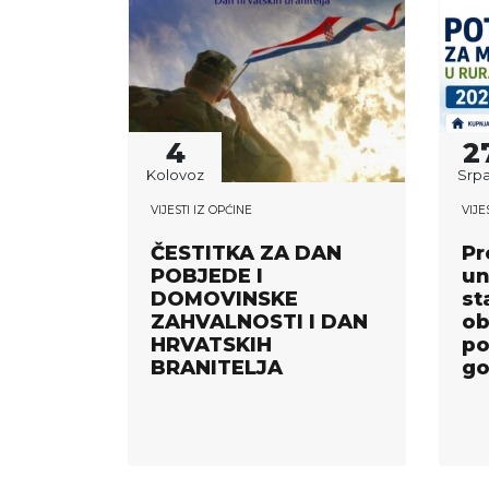
4
2
Kolovoz
Srpa
VIJESTI IZ OPĆINE
VIJE
ČESTITKA ZA DAN
Pr
POBJEDE I
un
DOMOVINSKE
st
ZAHVALNOSTI I DAN
ob
HRVATSKIH
po
BRANITELJA
go