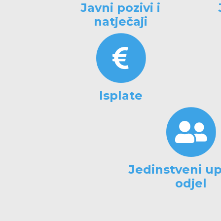
Javni pozivi i
natječaji
Isplate
Jedinstveni up
odjel