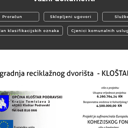
Proračun
Sklopljeni ugovori
Službe
lan klasifikacijskih oznaka
Cjenici komunalnih uslu