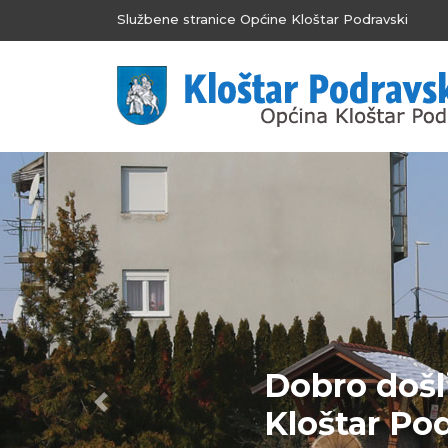
Službene stranice Općine Kloštar Podravski
Dobro došl
Previous
Kloštar Po