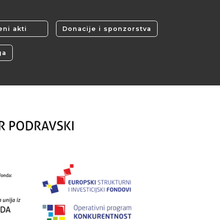
ni akti
Donacije i sponzorstva
ga