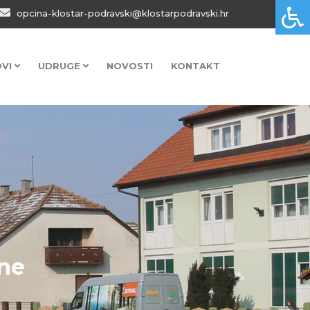
opcina-klostar-podravski@klostarpodravski.hr
OVI
UDRUGE
NOVOSTI
KONTAKT
ine
Next