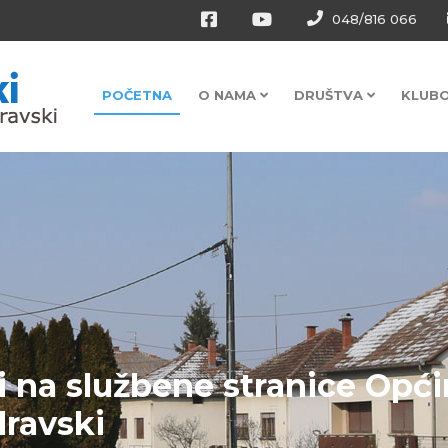
048/816 066
POČETNA
O NAMA
DRUŠTVA
KLUB
i na službene stranice Opć
dravski