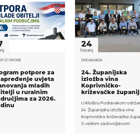
7
24
nj
Srpanj
STI IZ OPĆINE
DOGAĐANJA
ogram potpore za
24. Županijska
apređenje uvjeta
izložba vina
anovanja mladih
Koprivničko-
itelji u ruralnim
križevačke župani
dručjima za 2026.
U Kloštru Podravskom održa
dinu
24. Županijska izložba vina
Koprivničko-križevačke župa
S velikim zadovoljstvom
upućujem iskrene čestitke
obitelji Bože Divjač...