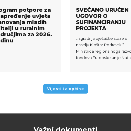
ogram potpore za
SVEČANO URUČEN
apređenje uvjeta
UGOVOR O
anovanja mladih
SUFINANCIRANJU
itelji u ruralnim
PROJEKTA
dručjima za 2026.
„Izgradnja pješačke staze u
dinu
naselju Kloštar Podravski“
Ministrica regionalnoga razvo
fondova Europske unije Nata
Mikuš Žigman u Karlovcu je
uručila 106 u...
Vijesti iz općine
Važni dokumenti