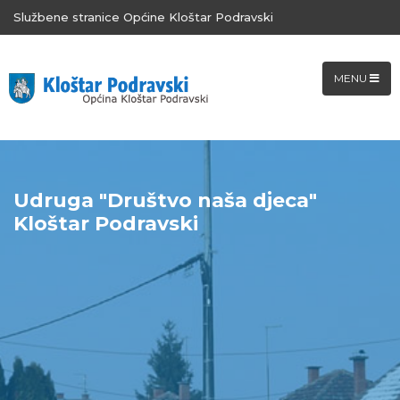
Službene stranice Općine Kloštar Podravski
MENU
Udruga "Društvo naša djeca"
Kloštar Podravski