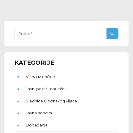
KATEGORIJE
Vijesti iz općine
Javni pozivi i natječaji
Sjednice Općinskog vijeća
Javna nabava
Događanja