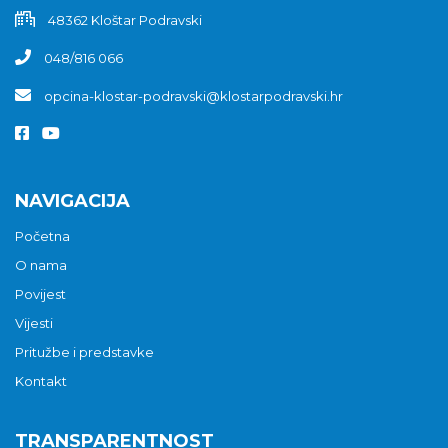
48362 Kloštar Podravski
048/816 066
opcina-klostar-podravski@klostarpodravski.hr
NAVIGACIJA
Početna
O nama
Povijest
Vijesti
Pritužbe i predstavke
Kontakt
TRANSPARENTNOST