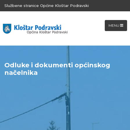
Službene stranice Općine Kloštar Podravski
MENU
Odluke i dokumenti općinskog
načelnika