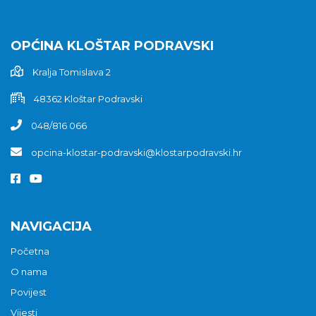
OPĆINA KLOŠTAR PODRAVSKI
Kralja Tomislava 2
48362 Kloštar Podravski
048/816 066
opcina-klostar-podravski@klostarpodravski.hr
NAVIGACIJA
Početna
O nama
Povijest
Vijesti