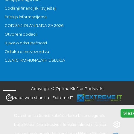
Godišnji financijski izvještaji
Pristup informacijama
GODIŠNJI PLAN RADA ZA 2026
Otvoreni podaci
Izjava o pristupačnosti
Odluka o mrtvozorstvu
CJENICI KOMUNALNIH USLUGA
Copyright © Općina Kloštar Podravski
Izrada web stranica
-
Extreme IT
Slaž
Ova stranica koristi kolačiće kako bi se osiguralo
bolje korisničko iskustvo i funkcionalnost stranica.
Za nastavak pregleda i korištenje kliknite "Slažem