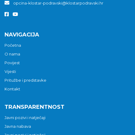
opcina-klostar-podravski@klostarpodravski.hr
NAVIGACIJA
Početna
O nama
Povijest
Vijesti
Pritužbe i predstavke
Kontakt
TRANSPARENTNOST
Javni pozivi i natječaji
Javna nabava
Javni pozivi i natječaji