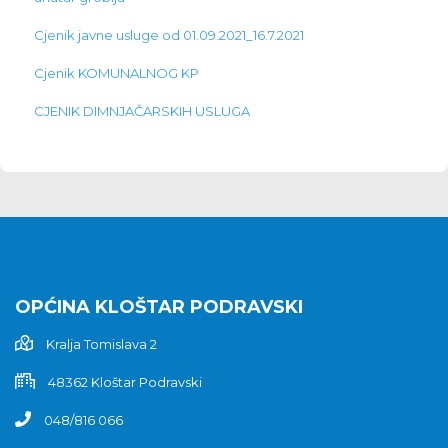
Cjenik javne usluge od 01.09.2021_16.7.2021
Cjenik KOMUNALNOG KP
CJENIK DIMNJAČARSKIH USLUGA
OPĆINA KLOŠTAR PODRAVSKI
Kralja Tomislava 2
48362 Kloštar Podravski
048/816 066