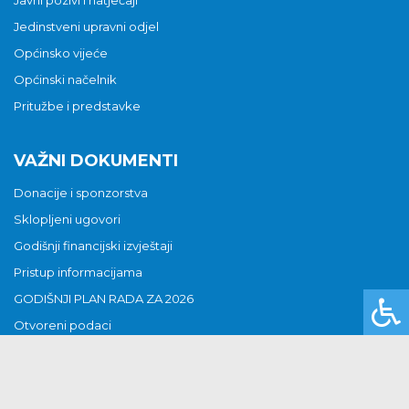
Jedinstveni upravni odjel
Općinsko vijeće
Općinski načelnik
Pritužbe i predstavke
VAŽNI DOKUMENTI
Donacije i sponzorstva
Sklopljeni ugovori
Godišnji financijski izvještaji
Pristup informacijama
GODIŠNJI PLAN RADA ZA 2026
Otvoreni podaci
Izjava o pristupačnosti
Odluka o mrtvozorstvu
CJENICI KOMUNALNIH USLUGA