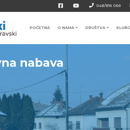
048/816 066
POČETNA
O NAMA
DRUŠTVA
KLUB
vna nabava