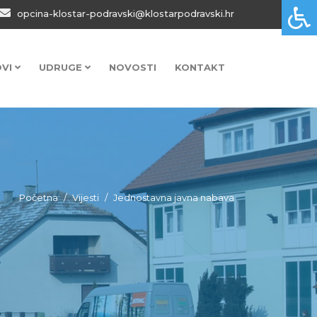
opcina-klostar-podravski@klostarpodravski.hr
OVI
UDRUGE
NOVOSTI
KONTAKT
Početna
Vijesti
Jednostavna javna nabava