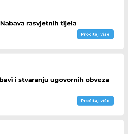
Nabava rasvjetnih tijela
Pročitaj više
abavi i stvaranju ugovornih obveza
Pročitaj više