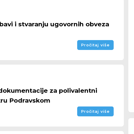
abavi i stvaranju ugovornih obveza
Pročitaj više
dokumentacije za polivalentni
tru Podravskom
Pročitaj više