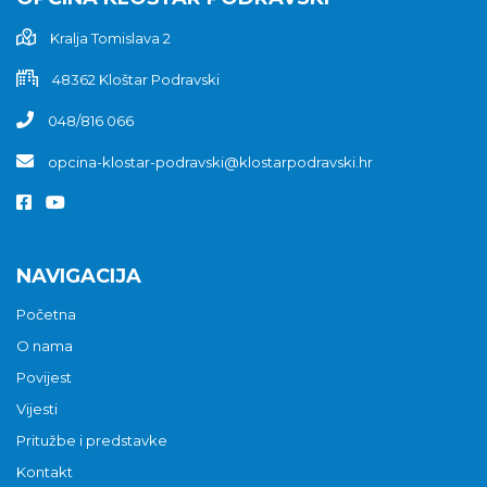
Kralja Tomislava 2
48362 Kloštar Podravski
048/816 066
opcina-klostar-podravski@klostarpodravski.hr
NAVIGACIJA
Početna
O nama
Povijest
Vijesti
Pritužbe i predstavke
Kontakt