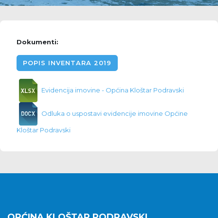
Dokumenti:
POPIS INVENTARA 2019
Evidencija imovine - Općina Kloštar Podravski
Odluka o uspostavi evidencije imovine Općine
Kloštar Podravski
OPĆINA KLOŠTAR PODRAVSKI