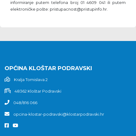
informiranje putem telefona broj 01 4609 041 ili putem
elektroničke pošte: pristupacnost@pristupinfo.hr.
OPĆINA KLOŠTAR PODRAVSKI
Kralja Tomislava 2
48362 Kloštar Podravski
048/816 066
opcina-klostar-podravski@klostarpodravski.hr