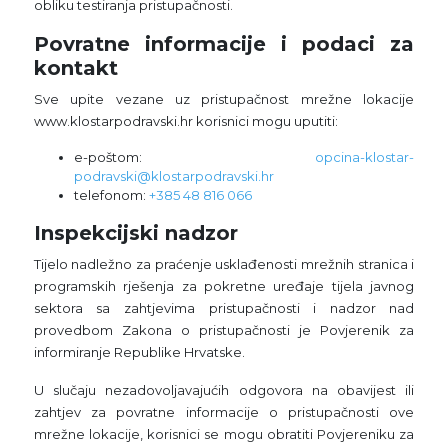
obliku testiranja pristupačnosti.
Povratne informacije i podaci za
kontakt
Sve upite vezane uz pristupačnost mrežne lokacije
www.klostarpodravski.hr korisnici mogu uputiti:
e-poštom:
opcina-klostar-
podravski@klostarpodravski.hr
telefonom:
+385 48 816 066
Inspekcijski nadzor
Tijelo nadležno za praćenje usklađenosti mrežnih stranica i
programskih rješenja za pokretne uređaje tijela javnog
sektora sa zahtjevima pristupačnosti i nadzor nad
provedbom Zakona o pristupačnosti je Povjerenik za
informiranje Republike Hrvatske.
U slučaju nezadovoljavajućih odgovora na obavijest ili
zahtjev za povratne informacije o pristupačnosti ove
mrežne lokacije, korisnici se mogu obratiti Povjereniku za