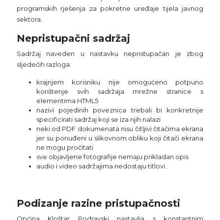
programskih rješenja za pokretne uređaje tijela javnog
sektora.
Nepristupačni sadržaj
Sadržaj naveden u nastavku nepristupačan je zbog
sljedećih razloga:
krajnjem korisniku nije omogućeno potpuno
korištenje svih sadržaja mrežne stranice s
elementima HTML5
nazivi pojedinih poveznica trebali bi konkretnije
specificirati sadržaj koji se iza njih nalazi
neki od PDF dokumenata nisu čitljivi čitačima ekrana
jer su ponuđeni u slikovnom obliku koji čitači ekrana
ne mogu pročitati
sve objavljene fotografije nemaju prikladan opis
audio i video sadržajima nedostaju titlovi.
Podizanje razine pristupačnosti
Općina Kloštar Podravski nastavlja s konstantnim