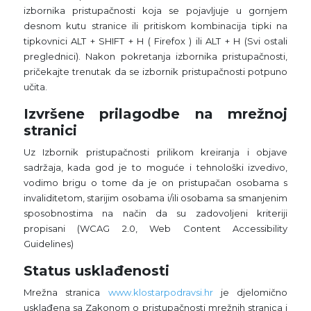
izbornika pristupačnosti koja se pojavljuje u gornjem
desnom kutu stranice ili pritiskom kombinacija tipki na
tipkovnici ALT + SHIFT + H ( Firefox ) ili ALT + H (Svi ostali
preglednici). Nakon pokretanja izbornika pristupačnosti,
pričekajte trenutak da se izbornik pristupačnosti potpuno
učita.
Izvršene prilagodbe na mrežnoj
stranici
Uz Izbornik pristupačnosti prilikom kreiranja i objave
sadržaja, kada god je to moguće i tehnološki izvedivo,
vodimo brigu o tome da je on pristupačan osobama s
invaliditetom, starijim osobama i/ili osobama sa smanjenim
sposobnostima na način da su zadovoljeni kriteriji
propisani (WCAG 2.0, Web Content Accessibility
Guidelines)
Status usklađenosti
Mrežna stranica
www.klostarpodravsi.hr
je djelomično
usklađena sa Zakonom o pristupačnosti mrežnih stranica i