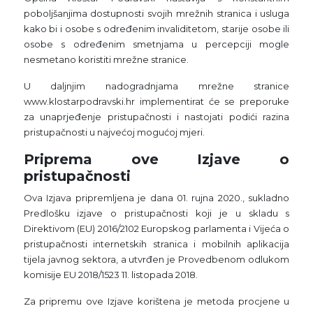
poboljšanjima dostupnosti svojih mrežnih stranica i usluga
kako bi i osobe s određenim invaliditetom, starije osobe ili
osobe s određenim smetnjama u percepciji mogle
nesmetano koristiti mrežne stranice.
U daljnjim nadogradnjama mrežne stranice
www.klostarpodravski.hr implementirat će se preporuke
za unaprjeđenje pristupačnosti i nastojati podići razina
pristupačnosti u najvećoj mogućoj mjeri.
Priprema ove Izjave o
pristupačnosti
Ova Izjava pripremljena je dana 01. rujna 2020., sukladno
Predlošku izjave o pristupačnosti koji je u skladu s
Direktivom (EU) 2016/2102 Europskog parlamenta i Vijeća o
pristupačnosti internetskih stranica i mobilnih aplikacija
tijela javnog sektora, a utvrđen je Provedbenom odlukom
komisije EU 2018/1523 11. listopada 2018.
Za pripremu ove Izjave korištena je metoda procjene u