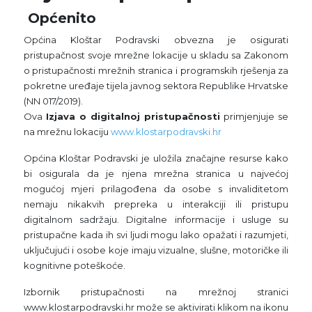
Općenito
Općina Kloštar Podravski obvezna je osigurati
pristupačnost svoje mrežne lokacije u skladu sa Zakonom
o pristupačnosti mrežnih stranica i programskih rješenja za
pokretne uređaje tijela javnog sektora Republike Hrvatske
(NN 017/2019).
Ova
Izjava o digitalnoj pristupačnosti
primjenjuje se
na mrežnu lokaciju
www.klostarpodravski.hr
Općina Kloštar Podravski je uložila značajne resurse kako
bi osigurala da je njena mrežna stranica u najvećoj
mogućoj mjeri prilagođena da osobe s invaliditetom
nemaju nikakvih prepreka u interakciji ili pristupu
digitalnom sadržaju. Digitalne informacije i usluge su
pristupačne kada ih svi ljudi mogu lako opažati i razumjeti,
uključujući i osobe koje imaju vizualne, slušne, motoričke ili
kognitivne poteškoće.
Izbornik pristupačnosti na mrežnoj stranici
www.klostarpodravski.hr može se aktivirati klikom na ikonu