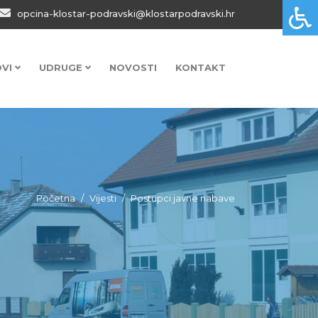
opcina-klostar-podravski@klostarpodravski.hr
OVI
UDRUGE
NOVOSTI
KONTAKT
Početna
Vijesti
Postupci javne nabave