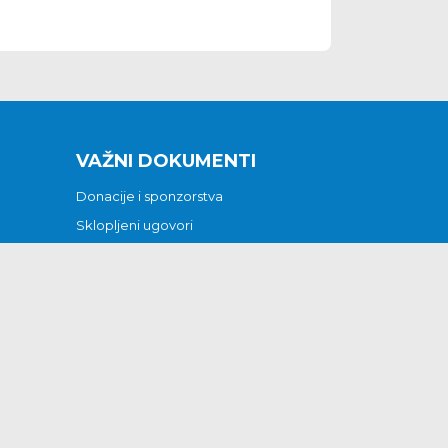
VAŽNI DOKUMENTI
Donacije i sponzorstva
Sklopljeni ugovori
Godišnji financijski izvještaji
Pristup informacijama
GODIŠNJI PLAN RADA ZA 2026
Otvoreni podaci
Izjava o pristupačnosti
Odluka o mrtvozorstvu
CJENICI KOMUNALNIH USLUGA