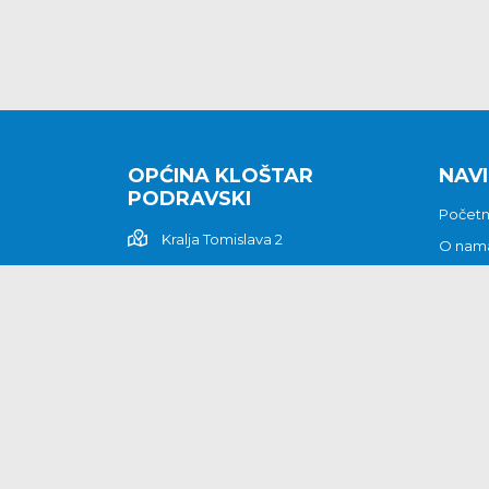
OPĆINA KLOŠTAR
NAVI
PODRAVSKI
Počet
Kralja Tomislava 2
O nam
Povijes
48362 Kloštar Podravski
Vijesti
048/816 066
Prituž
opcina-klostar-
Kontak
podravski@klostarpodravski.hr