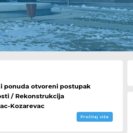
ni ponuda otvoreni postupak
sti / Rekonstrukcija
vac-Kozarevac
Pročitaj više