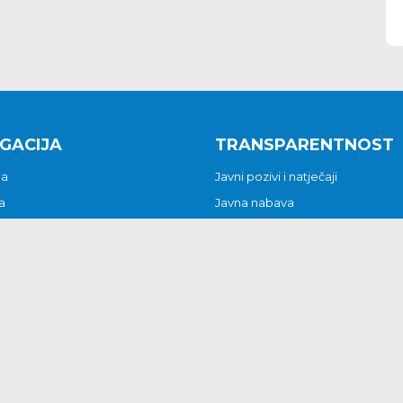
GACIJA
TRANSPARENTNOST
na
Javni pozivi i natječaji
a
Javna nabava
t
Javni pozivi i natječaji
Jedinstveni upravni odjel
be i predstavke
Općinsko vijeće
t
Općinski načelnik
Pritužbe i predstavke