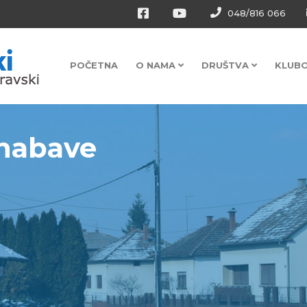
048/816 066
POČETNA
O NAMA
DRUŠTVA
KLUB
 nabave