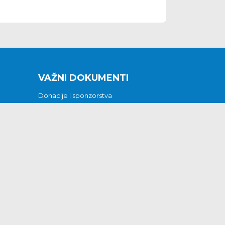
VAŽNI DOKUMENTI
Donacije i sponzorstva
Sklopljeni ugovori
Godišnji financijski izvještaji
Pristup informacijama
GODIŠNJI PLAN RADA ZA 2026
Otvoreni podaci
Izjava o pristupačnosti
Odluka o mrtvozorstvu
CJENICI KOMUNALNIH USLUGA