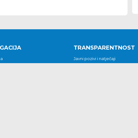
GACIJA
TRANSPARENTNOST
na
Javni pozivi i natječaji
a
Javna nabava
t
Javni pozivi i natječaji
Jedinstveni upravni odjel
be i predstavke
Općinsko vijeće
t
Općinski načelnik
Pritužbe i predstavke