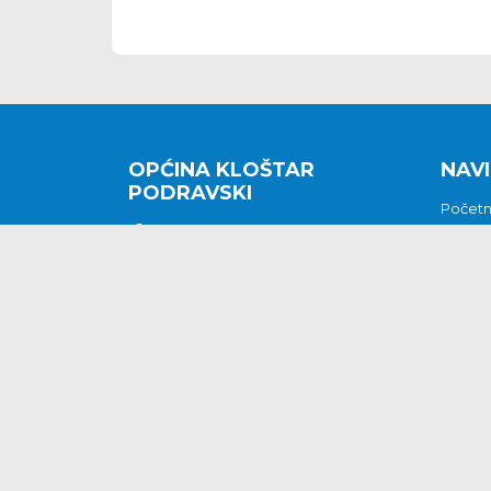
OPĆINA KLOŠTAR
NAVI
PODRAVSKI
Počet
Kralja Tomislava 2
O nam
Povijes
48362 Kloštar Podravski
Vijesti
048/816 066
Prituž
opcina-klostar-
Kontak
podravski@klostarpodravski.hr