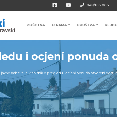
048/816 066
POČETNA
O NAMA
DRUŠTVA
KLUB
edu i ocjeni ponuda o
 javne nabave
Zapisnik o pregledu i ocjeni ponuda otvoreni postup