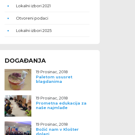
Lokalni izbori 2021
Otvoreni podaci
Lokalni izbori 2025
DOGAĐANJA
19 Prosinac, 2018
Paletom ususret
blagdanima
19 Prosinac, 2018
Prometna edukacija za
naše najmlađe
19 Prosinac, 2018
Božić nam v Klošter
dolazi