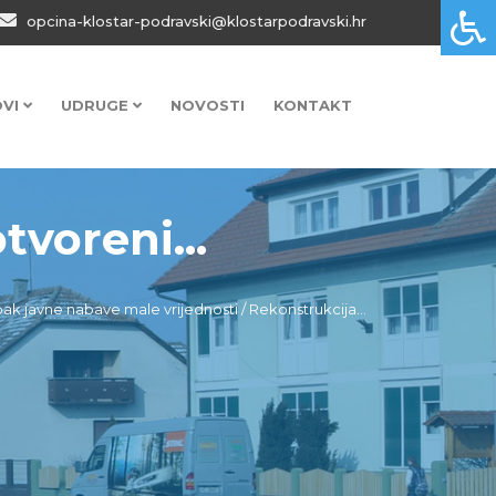
opcina-klostar-podravski@klostarpodravski.hr
OVI
UDRUGE
NOVOSTI
KONTAKT
tvoreni...
ak javne nabave male vrijednosti / Rekonstrukcija...