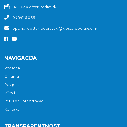
48362 Kloštar Podravski
048/816 066
opcina-klostar-podravski@klostarpodravski.hr
NAVIGACIJA
Početna
O nama
Povijest
Vijesti
Pritužbe i predstavke
Kontakt
TRANSPARENTNOST