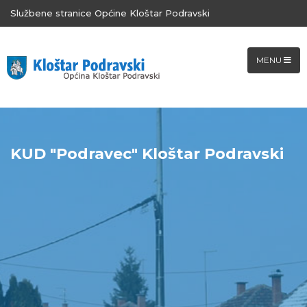
Službene stranice Općine Kloštar Podravski
MENU
KUD "Podravec" Kloštar Podravski