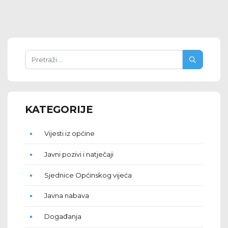
KATEGORIJE
Vijesti iz općine
Javni pozivi i natječaji
Sjednice Općinskog vijeća
Javna nabava
Događanja