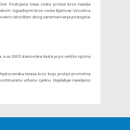
ine. Postojeća trasa ceste prolazi kroz naselja
skom. Izgradnjom brze ceste Bjelovar-Virovitica
ekvatno iskorišten zbog zanemarivanja postojeće
, a sa 3603 stanovnika šesta je po veličini općina
plejstocenska terasa kroz koju prolazi prometna
kontinuiranu urbanu cjelinu. Najslabije naseljeno