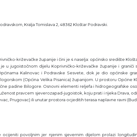
Podravskom, Kralja Tomislava 2, 48362 Kloštar Podravski.
ivničko-križevačke županije i čini je 4 naselja: općinsko središte Kloš
e u jugoistočnom dijelu Koprivničko-križevačke županije i graniči 
inama Kalinovac i Podravske Sesvete, dok je dio općinske granic
ogorskom (Općina Velika Pisanica) županijom. U prostoru Općine Kl
točne padine Bilogore. Osnovni elementi reljefa i hidrogeografske os
duženost pravcem sjeverozapad-jugoistok, koju prati i rijeka Drava, odre
ozarevac, Prugovac) ili unutar prostora ocjeditih terasa naplavne ravni (Bu
jeniti povoljnim jer njenim sjevernim dijelom prolazi longitudinal