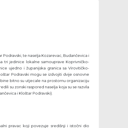
tar Podravski, te naselja Kozarevac, Budančevica i
sa tri jedinice lokalne samouprave Koprivničko-
e ujedno i županijska granica sa Virovitičko-
oštar Podravski mogu se izdvojiti dvije osnovne
obine bitno su utjecale na prostornu organizaciju
dili su zonski raspored naselja koja su se razvila
dančevica i Kloštar Podravski).
ni pravac koji povezuje središnji i istočni dio