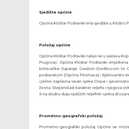
Sjedište općine
Općina Kloštar Podravski ima sjedište u Kloštru 
Položaj općine
Općina Kloštar Podravski nalazi se u sastavu Kopr
Prugovac. Općina Kloštar Podravski smještena j
križevačke županije: Gradom Đurđevcom te Opć
podravskom (Općina Pitomaca) i Bjelovarsko-bil
cjeline; naplavna ravan rijeke Drave i sjeverois
života. Stepeničast karakter reljefa i njegova iz
ili na dodiru dviju različitih reljefnih cjelina (K
Prometno-geografski položaj
Prometno-geografski položaj Općine se može oci