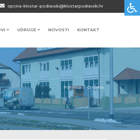
opcina-klostar-podravski@klostarpodravski.hr
OVI
UDRUGE
NOVOSTI
KONTAKT
Početna
O nama