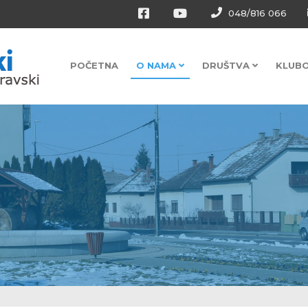
048/816 066
POČETNA
O NAMA
DRUŠTVA
KLUB