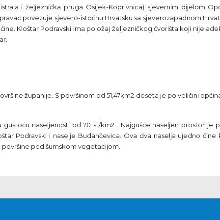
rala i željeznička pruga Osijek-Koprivnica) sjevernim dijelom Opć
 pravac povezuje sjevero-istočnu Hrvatsku sa sjeverozapadnom Hrvat
e. Kloštar Podravski ima položaj željezničkog čvorišta koji nije ad
ar.
površine županije. S površinom od 51,47km2 deseta je po veličini općina
 gustoću naseljenosti od 70 st/km2 . Najgušće naseljen prostor je 
loštar Podravski i naselje Budančevica. Ova dva naselja ujedno čine 
ju površine pod šumskom vegetacijom.