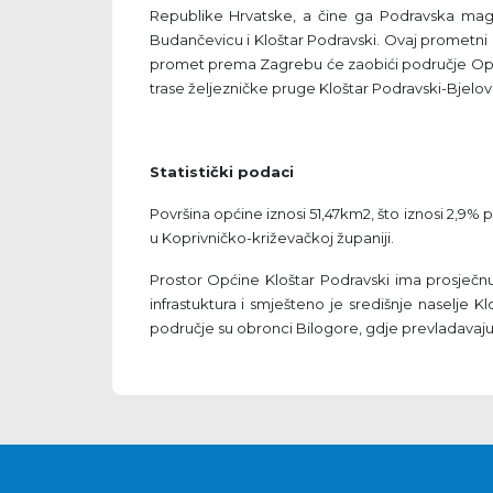
Republike Hrvatske, a čine ga Podravska magist
Budančevicu i Kloštar Podravski. Ovaj prometni
promet prema Zagrebu će zaobići područje Općin
trase željezničke pruge Kloštar Podravski-Bjelov
Statistički podaci
Površina općine iznosi 51,47km2, što iznosi 2,9% 
u Koprivničko-križevačkoj županiji.
Prostor Općine Kloštar Podravski ima prosječnu
infrastuktura i smješteno je središnje naselje K
područje su obronci Bilogore, gdje prevladava