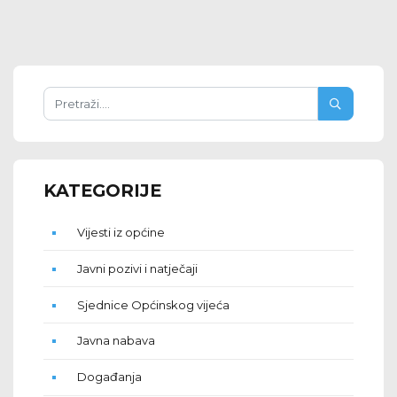
KATEGORIJE
Vijesti iz općine
Javni pozivi i natječaji
Sjednice Općinskog vijeća
Javna nabava
Događanja