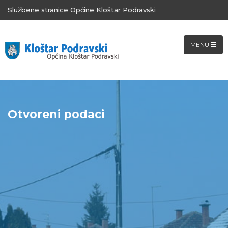
Službene stranice Općine Kloštar Podravski
MENU
Otvoreni podaci