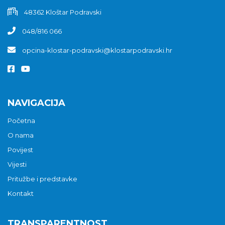
48362 Kloštar Podravski
048/816 066
opcina-klostar-podravski@klostarpodravski.hr
NAVIGACIJA
Početna
O nama
Povijest
Vijesti
Pritužbe i predstavke
Kontakt
TRANSPARENTNOST