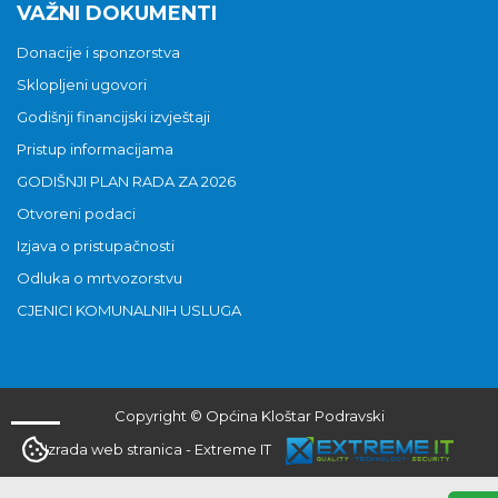
VAŽNI DOKUMENTI
Donacije i sponzorstva
Sklopljeni ugovori
Godišnji financijski izvještaji
Pristup informacijama
GODIŠNJI PLAN RADA ZA 2026
Otvoreni podaci
Izjava o pristupačnosti
Odluka o mrtvozorstvu
CJENICI KOMUNALNIH USLUGA
Copyright © Općina Kloštar Podravski
Izrada web stranica
-
Extreme IT