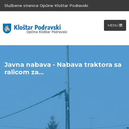
Službene stranice Općine Kloštar Podravski
MENU
Javna nabava - Nabava traktora sa
ralicom za...