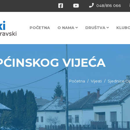
048/816 066
POČETNA
O NAMA
DRUŠTVA
KLUB
OPĆINSKOG VIJEĆA
Početna
Vijesti
Sjednice Op