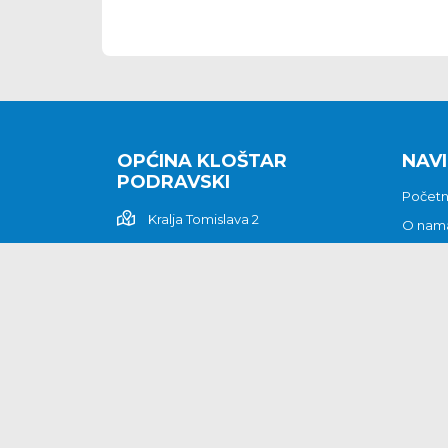
OPĆINA KLOŠTAR
NAVI
PODRAVSKI
Počet
Kralja Tomislava 2
O nam
Povijes
48362 Kloštar Podravski
Vijesti
048/816 066
Prituž
opcina-klostar-
Kontak
podravski@klostarpodravski.hr