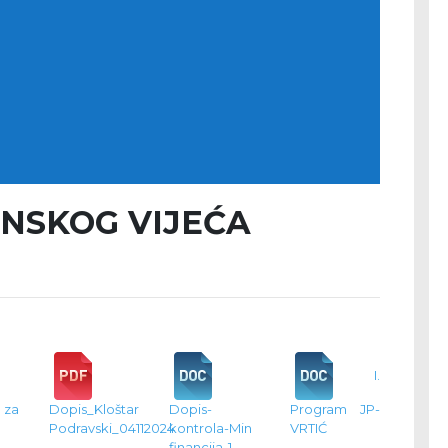
INSKOG VIJEĆA
I.
za
Dopis_Kloštar
Dopis-
Program JP-
Podravski_04112024
kontrola-Min
VRTIĆ
financija-1