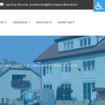
opcina-klostar-podravski@klostarpodravski.hr
OVI
UDRUGE
NOVOSTI
KONTAKT
ćinskog vijeća
31. SJEDNICA OPĆINSKOG VIJEĆA