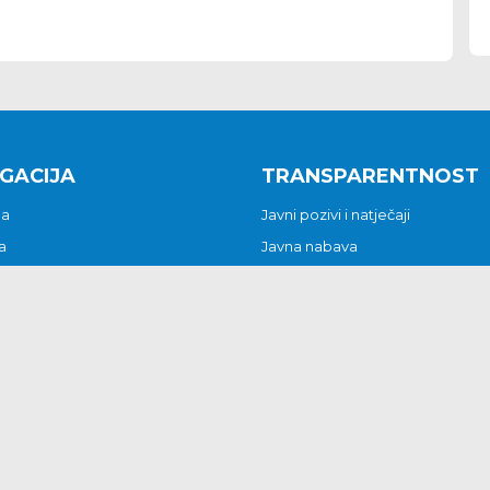
GACIJA
TRANSPARENTNOST
na
Javni pozivi i natječaji
a
Javna nabava
t
Javni pozivi i natječaji
Jedinstveni upravni odjel
be i predstavke
Općinsko vijeće
t
Općinski načelnik
Pritužbe i predstavke