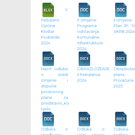
II.
Rebalans
II..Izmjene
II.Izmjene
Općine
Programa
Plan JP- 
Kloštar
održavanja
SKRB 2024
Podravski
komunalne
2024.
infrastrukture
2024.
Nacrt odluke
OBRAZLOŽENJE
Obrazlože
o izradi
II.Rebalansa
plana
izmjene i
2024.
Proračuna
dopune
2025.
prostornog
plana za
predstavni_ko
tijelo
Odluka o
Odluka o
Odluka-
utvrđivanju
visini iznosa
rodiljne