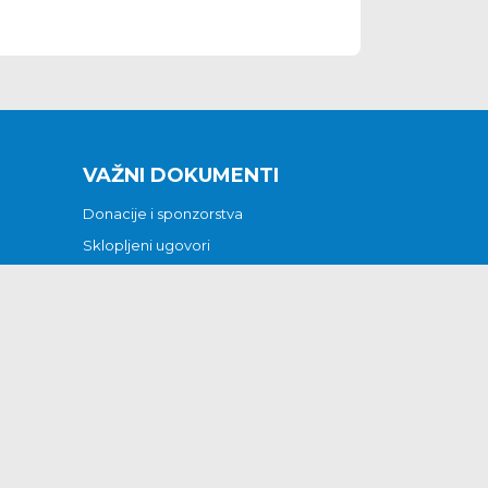
VAŽNI DOKUMENTI
Donacije i sponzorstva
Sklopljeni ugovori
Godišnji financijski izvještaji
Pristup informacijama
GODIŠNJI PLAN RADA ZA 2026
Otvoreni podaci
Izjava o pristupačnosti
Odluka o mrtvozorstvu
CJENICI KOMUNALNIH USLUGA