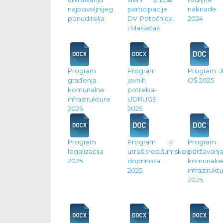
najpovoljnijeg
participacije
naknade
ponuditelja
DV Potočnica
2024.
i Maslačak
Program
Program
Program J
građenja
javnih
OŠ 2025
komunalne
potreba-
infrastrukture
UDRUGE
2025.
2025.
Program
Program o
Program
legalizacija
utroš.sred.šumskog
održavanj
2025.
doprinosa
komunaln
2025.
infrastrukt
2025.