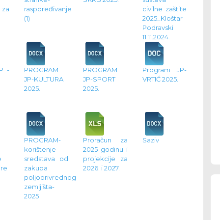
 za
raspoređivanje
civilne zaštite
(1)
2025_Kloštar
Podravski
11.11.2024.
P -
PROGRAM
PROGRAM
Program JP-
JP-KULTURA
JP-SPORT
VRTIĆ 2025.
2025.
2025.
PROGRAM-
Proračun za
Saziv
a
korištenje
2025 godinu i
e
sredstava od
projekcije za
ure
zakupa
2026. i 2027.
poljoprivrednog
zemljišta-
2025