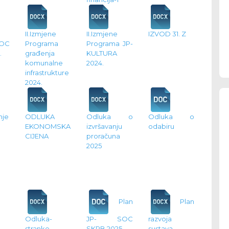
II.Izmjene
II.Izmjene
IZVOD 31. Z
SOC
Programa
Programa JP-
.
građenja
KULTURA
komunalne
2024.
infrastrukture
2024.
nje
ODLUKA
Odluka o
Odluka o
EKONOMSKA
izvršavanju
odabiru
CIJENA
proračuna
2025
Plan
Plan
Odluka-
JP- SOC
razvoja
stranke-
SKRB 2025.
sustava