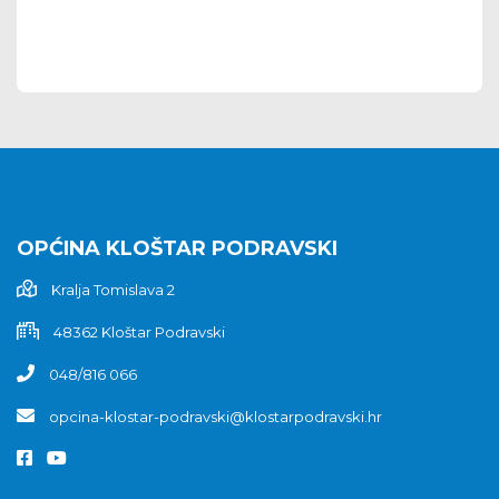
OPĆINA KLOŠTAR PODRAVSKI
Kralja Tomislava 2
48362 Kloštar Podravski
048/816 066
opcina-klostar-podravski@klostarpodravski.hr