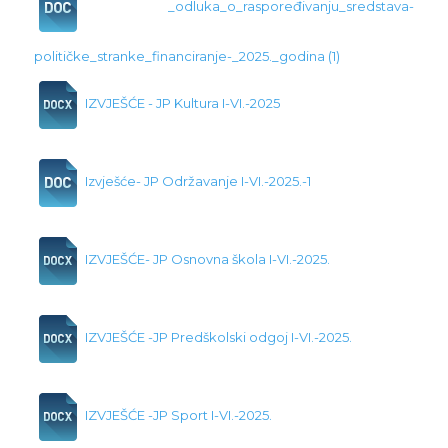
_odluka_o_raspoređivanju_sredstava-
političke_stranke_financiranje-_2025._godina (1)
IZVJEŠĆE - JP Kultura I-VI.-2025
Izvješće- JP Održavanje I-VI.-2025.-1
IZVJEŠĆE- JP Osnovna škola I-VI.-2025.
IZVJEŠĆE -JP Predškolski odgoj I-VI.-2025.
IZVJEŠĆE -JP Sport I-VI.-2025.