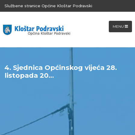
Službene stranice Općine Kloštar Podravski
MENU
4. Sjednica Općinskog vijeća 28.
listopada 20...