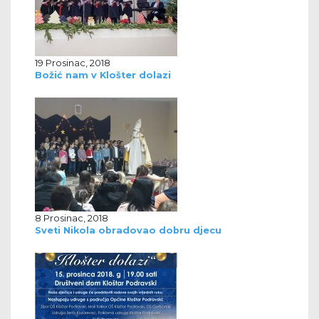
19 Prosinac, 2018
Božić nam v Klošter dolazi
8 Prosinac, 2018
Sveti Nikola obradovao dobru djecu