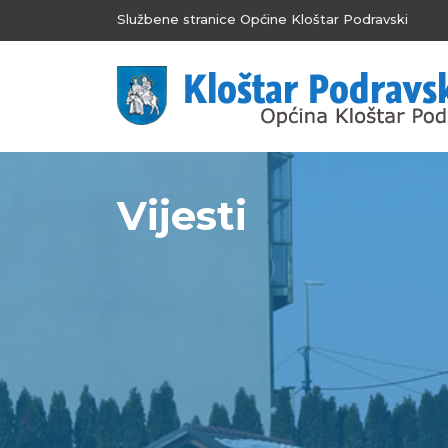
Službene stranice Općine Kloštar Podravski
Vijesti