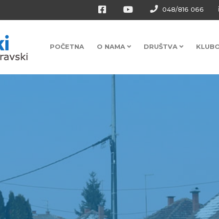
048/816 066
POČETNA
O NAMA
DRUŠTVA
KLUB