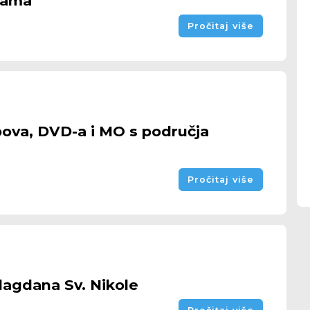
jama
Pročitaj više
bova, DVD-a i MO s područja
Pročitaj više
agdana Sv. Nikole