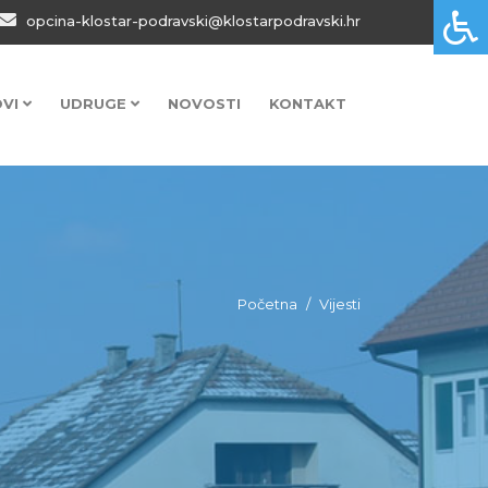
opcina-klostar-podravski@klostarpodravski.hr
OVI
UDRUGE
NOVOSTI
KONTAKT
Početna
Vijesti