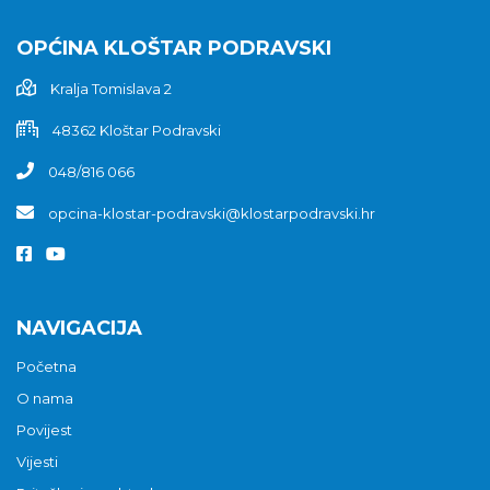
OPĆINA KLOŠTAR PODRAVSKI
Kralja Tomislava 2
48362 Kloštar Podravski
048/816 066
opcina-klostar-podravski@klostarpodravski.hr
NAVIGACIJA
Početna
O nama
Povijest
Vijesti