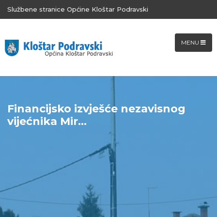
Službene stranice Općine Kloštar Podravski
MENU
Financijsko izvješće nezavisnog
vijećnika Mir...