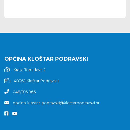
OPĆINA KLOŠTAR PODRAVSKI
Kralja Tomislava 2
48362 Kloštar Podravski
048/816 066
opcina-klostar-podravski@klostarpodravski.hr