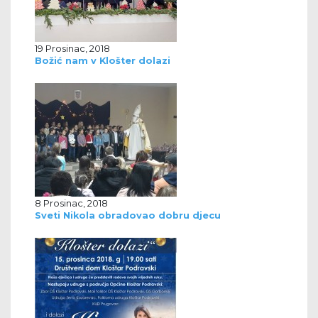
19 Prosinac, 2018
Božić nam v Klošter dolazi
8 Prosinac, 2018
Sveti Nikola obradovao dobru djecu