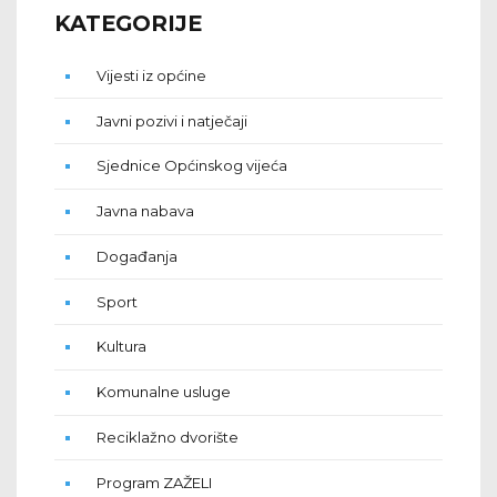
KATEGORIJE
Vijesti iz općine
Javni pozivi i natječaji
Sjednice Općinskog vijeća
Javna nabava
Događanja
Sport
Kultura
Komunalne usluge
Reciklažno dvorište
Program ZAŽELI