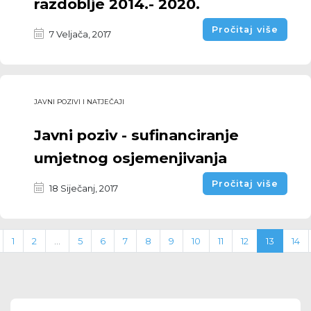
razdoblje 2014.- 2020.
Pročitaj više
7 Veljača, 2017
JAVNI POZIVI I NATJEČAJI
Javni poziv - sufinanciranje
umjetnog osjemenjivanja
Pročitaj više
18 Siječanj, 2017
1
2
...
5
6
7
8
9
10
11
12
13
14