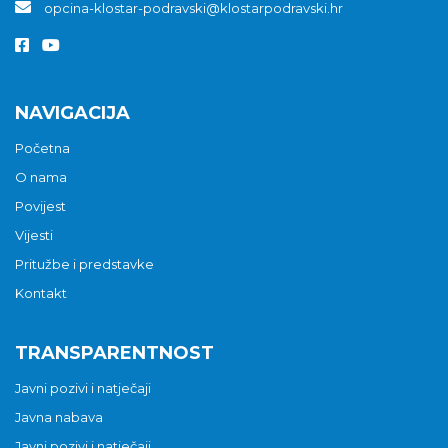
opcina-klostar-podravski@klostarpodravski.hr
NAVIGACIJA
Početna
O nama
Povijest
Vijesti
Pritužbe i predstavke
Kontakt
TRANSPARENTNOST
Javni pozivi i natječaji
Javna nabava
Javni pozivi i natječaji