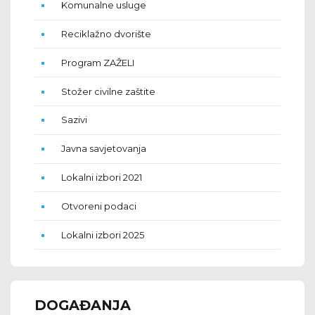
Komunalne usluge
Reciklažno dvorište
Program ZAŽELI
Stožer civilne zaštite
Sazivi
Javna savjetovanja
Lokalni izbori 2021
Otvoreni podaci
Lokalni izbori 2025
DOGAĐANJA