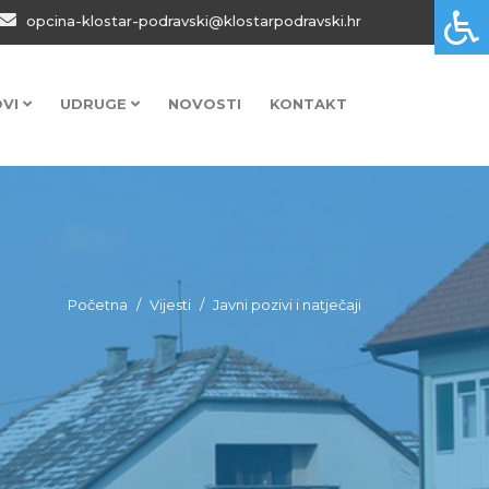
opcina-klostar-podravski@klostarpodravski.hr
OVI
UDRUGE
NOVOSTI
KONTAKT
Početna
Vijesti
Javni pozivi i natječaji