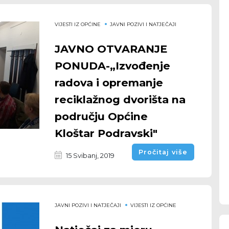
VIJESTI IZ OPĆINE
JAVNI POZIVI I NATJEČAJI
JAVNO OTVARANJE
PONUDA-„Izvođenje
radova i opremanje
reciklažnog dvorišta na
području Općine
Kloštar Podravski"
Pročitaj više
15 Svibanj, 2019
JAVNI POZIVI I NATJEČAJI
VIJESTI IZ OPĆINE