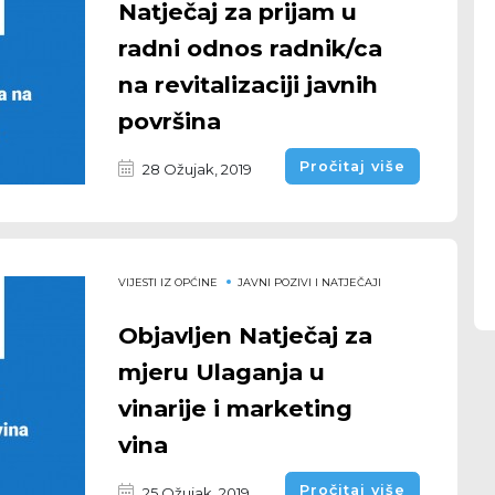
Natječaj za prijam u
radni odnos radnik/ca
na revitalizaciji javnih
površina
Pročitaj više
28 Ožujak, 2019
VIJESTI IZ OPĆINE
JAVNI POZIVI I NATJEČAJI
Objavljen Natječaj za
mjeru Ulaganja u
vinarije i marketing
vina
Pročitaj više
25 Ožujak, 2019