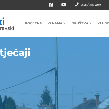
048/816 066
POČETNA
O NAMA
DRUŠTVA
KLUB
tječaji