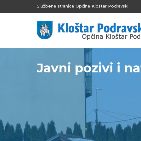
Službene stranice Općine Kloštar Podravski
Javni pozivi i na