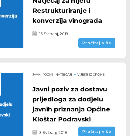
Natječaj za mjeru
Restrukturiranje i
konverzija vinograda
13 Svibanj, 2019
Pročitaj više
JAVNI POZIVI I NATJEČAJI
VIJESTI IZ OPĆINE
Javni poziv za dostavu
prijedloga za dodjelu
javnih priznanja Općine
Kloštar Podravski
Pročitaj više
3 Svibanj, 2019