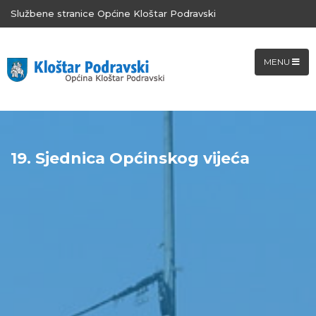
Službene stranice Općine Kloštar Podravski
MENU
19. Sjednica Općinskog vijeća