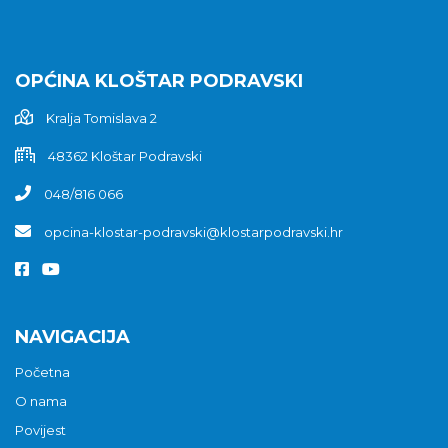
OPĆINA KLOŠTAR PODRAVSKI
Kralja Tomislava 2
48362 Kloštar Podravski
048/816 066
opcina-klostar-podravski@klostarpodravski.hr
NAVIGACIJA
Početna
O nama
Povijest