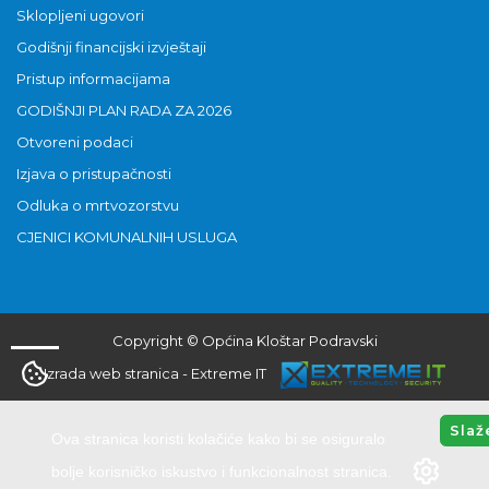
Sklopljeni ugovori
Godišnji financijski izvještaji
Pristup informacijama
GODIŠNJI PLAN RADA ZA 2026
Otvoreni podaci
Izjava o pristupačnosti
Odluka o mrtvozorstvu
CJENICI KOMUNALNIH USLUGA
Copyright © Općina Kloštar Podravski
Izrada web stranica
-
Extreme IT
Slaž
Ova stranica koristi kolačiće kako bi se osiguralo
bolje korisničko iskustvo i funkcionalnost stranica.