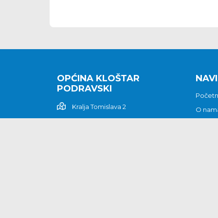
OPĆINA KLOŠTAR
NAVI
PODRAVSKI
Počet
Kralja Tomislava 2
O nam
Povijes
48362 Kloštar Podravski
Vijesti
048/816 066
Prituž
opcina-klostar-
Kontak
podravski@klostarpodravski.hr