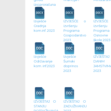
izvj.proračuna
Izvješće
IZVJEŠĆE o
IZVJEŠĆ
Gradnja
izvršenju
izvršenju
kom.inf. 2023
Programa
Programa
Gospodarstvo
Osnovne
2023
škole 2023
Izvješće
Izvješće
IZVJEŠTA
Održavanje
Šumski
DANIM
kom. inf.2023
doprinos
JAMSTVIM
2023
2023
IZVJEŠTAJ O
IZVJEŠTAJ O
STANJU
ZADUŽIVANJU
POTRAŽIVANJA
2023