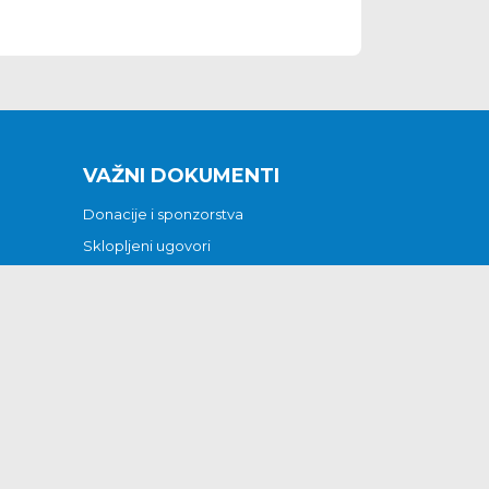
VAŽNI DOKUMENTI
Donacije i sponzorstva
Sklopljeni ugovori
Godišnji financijski izvještaji
Pristup informacijama
GODIŠNJI PLAN RADA ZA 2026
Otvoreni podaci
Izjava o pristupačnosti
Odluka o mrtvozorstvu
CJENICI KOMUNALNIH USLUGA