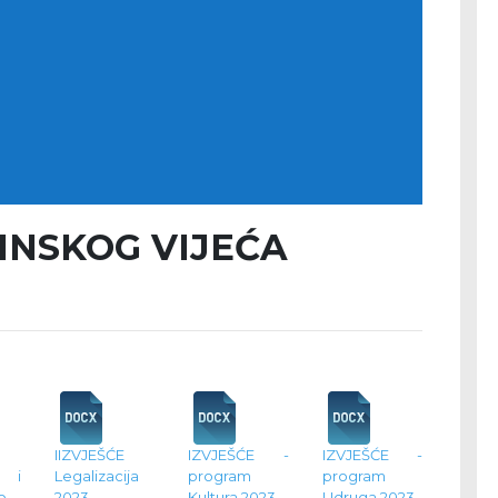
ĆINSKOG VIJEĆA
IIZVJEŠĆE
IZVJEŠĆE -
IZVJEŠĆE -
a i
Legalizacija
program
program
o
2023
Kultura 2023
Udruga 2023