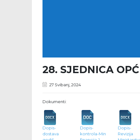
28. SJEDNICA OP
27 Svibanj, 2024
Dokumenti:
Dopis-
Dopis-
Dopis-
dostava
kontrola-Min
Revizij
godiš.
financija-1
Ministarstv