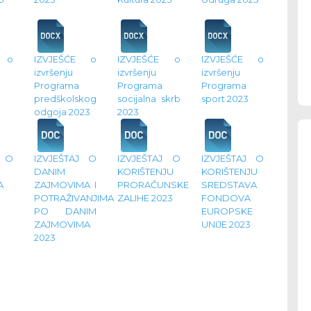
E o
IZVJEŠĆE o
IZVJEŠĆE o
IZVJEŠĆE o
izvršenju
izvršenju
izvršenju
Programa
Programa
Programa
predškolskog
socijalna skrb
sport 2023
odgoja 2023
2023
J O
IZVJEŠTAJ O
IZVJEŠTAJ O
IZVJEŠTAJ O
DANIM
KORIŠTENJU
KORIŠTENJU
A
ZAJMOVIMA I
PRORAČUNSKE
SREDSTAVA
POTRAŽIVANJIMA
ZALIHE 2023
FONDOVA
PO DANIM
EUROPSKE
ZAJMOVIMA
UNIJE 2023
2023