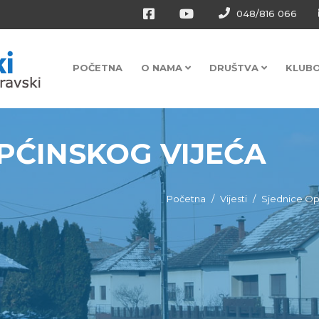
048/816 066
POČETNA
O NAMA
DRUŠTVA
KLUB
OPĆINSKOG VIJEĆA
Početna
Vijesti
Sjednice Op