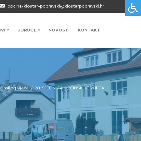
opcina-klostar-podravski@klostarpodravski.hr
OVI
UDRUGE
NOVOSTI
KONTAKT
ćinskog vijeća
28. SJEDNICA OPĆINSKOG VIJEĆA