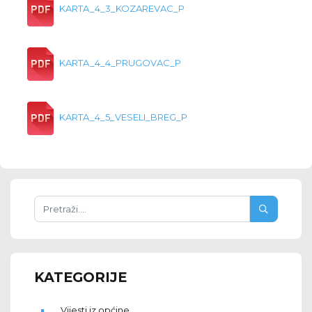
KARTA_4_3_KOZAREVAC_P
KARTA_4_4_PRUGOVAC_P
KARTA_4_5_VESELI_BREG_P
KATEGORIJE
Vijesti iz općine