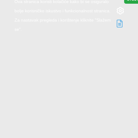
Ova stranica koristi kolačiće kako bi se osiguralo
bolje korisničko iskustvo i funkcionalnost stranica.
Za nastavak pregleda i korištenje kliknite "Slažem
se".