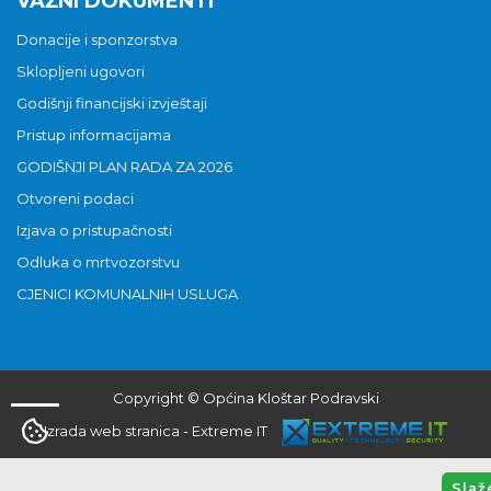
VAŽNI DOKUMENTI
Donacije i sponzorstva
Sklopljeni ugovori
Godišnji financijski izvještaji
Pristup informacijama
GODIŠNJI PLAN RADA ZA 2026
Otvoreni podaci
Izjava o pristupačnosti
Odluka o mrtvozorstvu
CJENICI KOMUNALNIH USLUGA
Copyright © Općina Kloštar Podravski
Izrada web stranica
-
Extreme IT
Slaž