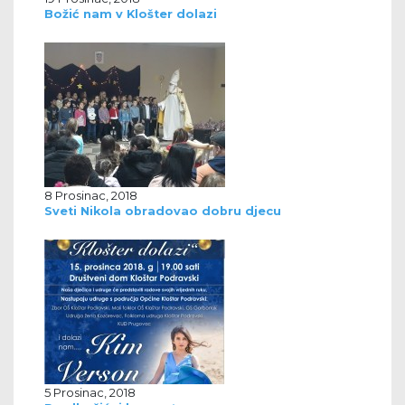
Božić nam v Klošter dolazi
8 Prosinac, 2018
Sveti Nikola obradovao dobru djecu
5 Prosinac, 2018