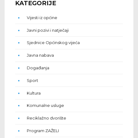
KATEGORIJE
Vijesti iz općine
Javni pozivi i natječaji
Sjednice Općinskog vijeća
Javna nabava
Događanja
Sport
Kultura
Komunalne usluge
Reciklažno dvorište
Program ZAŽELI