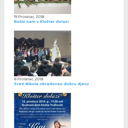
19 Prosinac, 2018
Božić nam v Klošter dolazi
8 Prosinac, 2018
Sveti Nikola obradovao dobru djecu