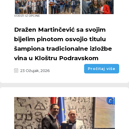
VIJESTI IZ OPĆINE
Dražen Martinčević sa svojim
bijelim pinotom osvojio titulu
šampiona tradicionalne izložbe
vina u Kloštru Podravskom
Pročitaj više
23 Ožujak, 2026