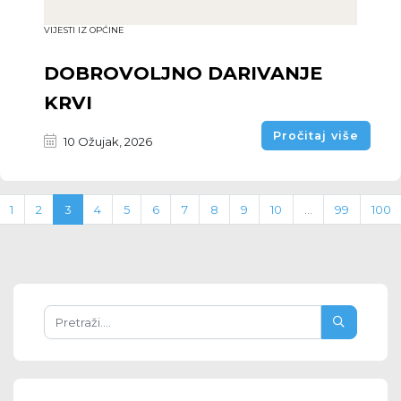
VIJESTI IZ OPĆINE
DOBROVOLJNO DARIVANJE
KRVI
Pročitaj više
10 Ožujak, 2026
1
2
3
4
5
6
7
8
9
10
...
99
100