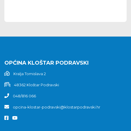
OPĆINA KLOŠTAR PODRAVSKI
Kralja Tomislava 2
48362 Kloštar Podravski
048/816 066
opcina-klostar-podravski@klostarpodravski.hr