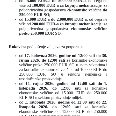
od
15.000 EUR-a do 500.000 EUR-a
, od čega ne
više od
100.000 EUR-a za kupnju mehanizacije
, za
poljoprivredna gospodarstva
ekonomske veličine do
250.000 EUR SO;
od
15.000 EUR-a do 2.000.000 EUR-a,
od čega ne
više od
200.000 EUR-a za kupnju mehanizacije
, za
poljoprivredna gospodarstva
ekonomske veličine
preko 250.000 EUR SO.
Rokovi
za podnošenje zahtjeva za potporu su:
od
17. kolovoza 2026. godine od 12:00 sati do 30.
rujna 2026. do 12:00 sati
za korisnike ekonomske
veličine preko 250.000 EUR SO u svim sektorima i
za korisnike ekonomske veličine od 10.000 EUR do
250.000 EUR SO u sektoru sjemenske i
rasadničarske proizvodnje
od
14. rujna 2026. godine od 12:00 sati do 1.
listopada 2026. do 12:00 sati
za korisnike
ekonomske veličine od 15.000. EUR do 250.000
EUR SO u sektoru proizvodnje mlijeka
od
1. listopada 2026. godine od 12:00 sati do 22.
listopada 2026. do 12:00 sati
za korisnike
ekonomske veličine od 15.000 EUR do 250.000