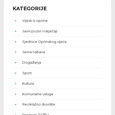
KATEGORIJE
Vijesti iz općine
Javni pozivi i natječaji
Sjednice Općinskog vijeća
Javna nabava
Događanja
Sport
Kultura
Komunalne usluge
Reciklažno dvorište
Program ZAŽELI