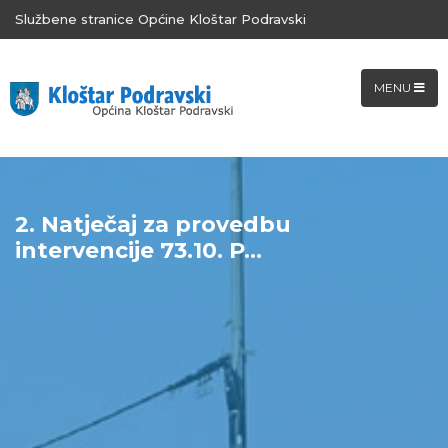
Službene stranice Općine Kloštar Podravski
MENU
2. Natječaj za provedbu
intervencije 73.10. P...