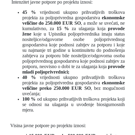
Intenzitet javne potpore po projektu iznosi:
45 %
vrijednosti ukupno prihvatljivih troškova
projekta za poljoprivredna gospodarstva
ekonomske
veličine do 250.000 EUR SO
, a može se uvećati, ne
kumulativno, za
15 %
za ulaganja koja
provode
žene
koje u Upisniku poljoprivrednika imaju status
nositeljice/odgovorne osobe poljoprivrednog
gospodarstva koje podnosi zahtjev za potporu i koje
su najmanje tri godine u kontinuitetu do podnošenja
zahtjeva za potporu bile nositeljice/odgovorna osoba
poljoprivrednog gospodarstva koje podnosi zahtjev za
potporu, neovisno o dobi te za ulaganja koja
provode
mladi poljoprivrednici;
40 %
vrijednosti ukupno prihvatljivih troškova
projekta za poljoprivredna gospodarstva
ekonomske
veličine preko 250.000 EUR SO
, bez mogućnosti
uvećanja;
100 %
od ukupno prihvatljivih troškova projekta koji
se odnosi na ulaganja u uvođenje biosigurnosnih
mjera.
Visina javne potpore po projektu iznosi: