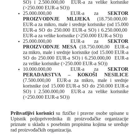
SO) i 2.500.000,00 EUR-a za velike korisnike
(>250.000 EUR-a SO))
25.000.000,00 EUR-a za
SEKTOR
PROIZVODNJE MLIJEKA
(18.750.000,00
EUR-a za mikro, male i srednje korisnike (od 15.000
EUR-a SO do 250.000 EUR-a SO) i 6.250.000,00
EUR-a za velike korisnike (>250.000 EUR-a SO))
25.000.000,00 EUR-a za
SEKTOR
PROIZVODNJE MESA
(18.750.000,00 EUR-a
za mikro, male i srednje korisnike (od 15.000 EUR-a
SO do 250.000 EUR-a SO) i 6.250.000,00 EUR-a
za velike korisnike (>250.000 EUR-a SO))
10.000.000,00 EUR-a za
SEKTOR
PERADARSTVA – KOKOŠI NESILICE
(7.500.000,00 EUR-a za mikro, male i srednje
korisnike (od 15.000 EUR-a SO do 250.000 EUR-a
SO) i 2.500.000,00 EUR-a za velike korisnike
(>250.000 EUR-a SO))
Prihvatljivi korisnici
su fizičke i pravne osobe upisane u
Upisnik poljoprivrednika ili proizvođačke organizacije
priznate u skladu s posebnim propisima kojima se uređuje
rad proizvođačkih organizacija.