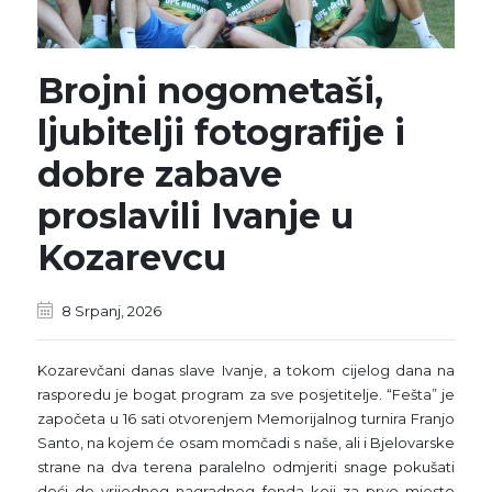
Brojni nogometaši,
ljubitelji fotografije i
dobre zabave
proslavili Ivanje u
Kozarevcu
8 Srpanj, 2026
Kozarevčani danas slave Ivanje, a tokom cijelog dana na
rasporedu je bogat program za sve posjetitelje. “Fešta” je
započeta u 16 sati otvorenjem Memorijalnog turnira Franjo
Santo, na kojem će osam momčadi s naše, ali i Bjelovarske
strane na dva terena paralelno odmjeriti snage pokušati
doći do vrijednog nagradnog fonda koji za prvo mjesto