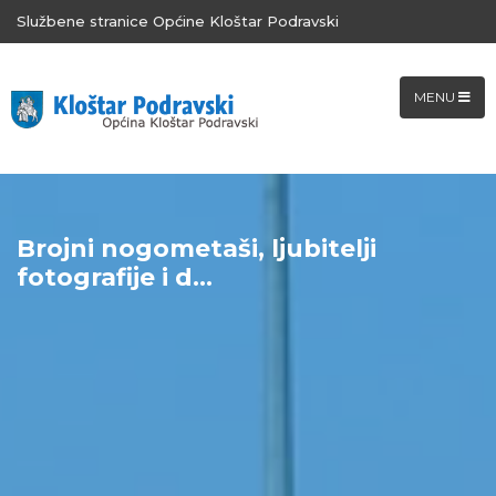
Službene stranice Općine Kloštar Podravski
MENU
Brojni nogometaši, ljubitelji
fotografije i d...