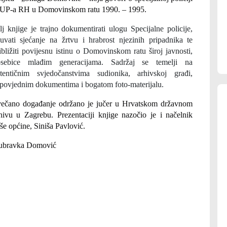
P-a RH u Domovinskom ratu 1990. – 1995.
lj knjige je trajno dokumentirati ulogu Specijalne policije,
uvati sjećanje na žrtvu i hrabrost njezinih pripadnika te
ibližiti povijesnu istinu o Domovinskom ratu široj javnosti,
osebice mlađim generacijama. Sadržaj se temelji na
tentičnim svjedočanstvima sudionika, arhivskoj građi,
povjednim dokumentima i bogatom foto-materijalu.
ečano događanje održano je jučer u Hrvatskom državnom
hivu u Zagrebu. Prezentaciji knjige nazočio je i načelnik
še općine, Siniša Pavlović.
ubravka Domović