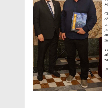
MU
Ci
oč
pr
p
au
za
Sv
ar
na
D