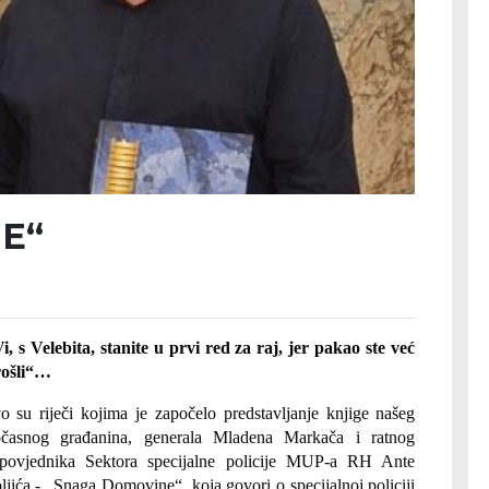
E“
i, s Velebita, stanite u prvi red za raj, jer pakao ste već
rošli“…
o su riječi kojima je započelo predstavljanje knjige našeg
časnog građanina, generala Mladena Markača i ratnog
povjednika Sektora specijalne policije MUP-a RH Ante
ljića - „Snaga Domovine“
koja govori o specijalnoj policiji