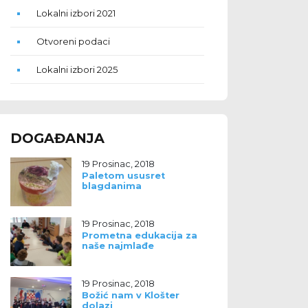
Lokalni izbori 2021
Otvoreni podaci
Lokalni izbori 2025
DOGAĐANJA
19 Prosinac, 2018
Paletom ususret
blagdanima
19 Prosinac, 2018
Prometna edukacija za
naše najmlađe
19 Prosinac, 2018
Božić nam v Klošter
dolazi