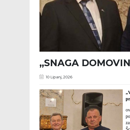
„SNAGA DOMOVIN
10 Lipanj, 2026
„V
p
ov
po
za
Šo