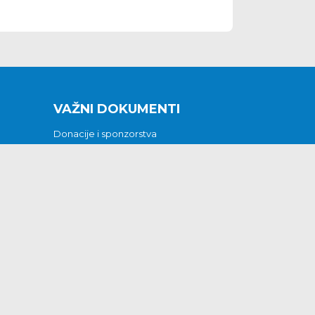
VAŽNI DOKUMENTI
Donacije i sponzorstva
Sklopljeni ugovori
Godišnji financijski izvještaji
Pristup informacijama
GODIŠNJI PLAN RADA ZA 2026
Otvoreni podaci
Izjava o pristupačnosti
Odluka o mrtvozorstvu
CJENICI KOMUNALNIH USLUGA