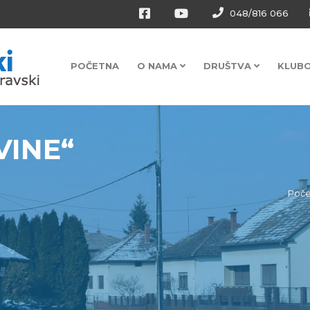
048/816 066
POČETNA
O NAMA
DRUŠTVA
KLUB
INE“
Poče