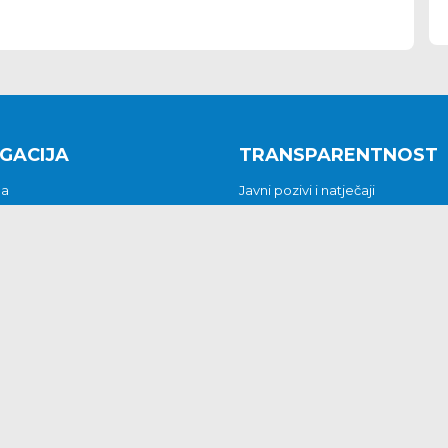
GACIJA
TRANSPARENTNOST
na
Javni pozivi i natječaji
a
Javna nabava
t
Javni pozivi i natječaji
Jedinstveni upravni odjel
be i predstavke
Općinsko vijeće
t
Općinski načelnik
Pritužbe i predstavke