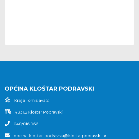
OPĆINA KLOŠTAR PODRAVSKI
Kralja Tomislava 2
48362 Kloštar Podravski
048/816 066
opcina-klostar-podravski@klostarpodravski.hr