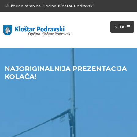
Službene stranice Općine Kloštar Podravski
MENU
NAJORIGINALNIJA PREZENTACIJA
KOLAČA!