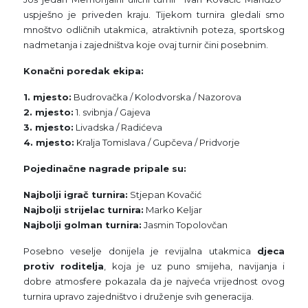
uspješno je priveden kraju. Tijekom turnira gledali smo
mnoštvo odličnih utakmica, atraktivnih poteza, sportskog
nadmetanja i zajedništva koje ovaj turnir čini posebnim.
Konačni poredak ekipa:
1. mjesto:
Budrovačka / Kolodvorska / Nazorova
2. mjesto:
1. svibnja / Gajeva
3. mjesto:
Livadska / Radićeva
4. mjesto:
Kralja Tomislava / Gupčeva / Pridvorje
Pojedinačne nagrade pripale su:
Najbolji igrač turnira:
Stjepan Kovačić
Najbolji strijelac turnira:
Marko Keljar
Najbolji golman turnira:
Jasmin Topolovčan
Posebno veselje donijela je revijalna utakmica
djeca
protiv roditelja
, koja je uz puno smijeha, navijanja i
dobre atmosfere pokazala da je najveća vrijednost ovog
turnira upravo zajedništvo i druženje svih generacija.