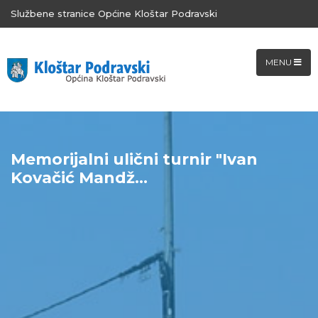
Službene stranice Općine Kloštar Podravski
MENU
Memorijalni ulični turnir "Ivan
Kovačić Mandž...