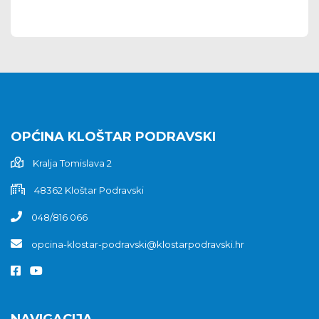
OPĆINA KLOŠTAR PODRAVSKI
Kralja Tomislava 2
48362 Kloštar Podravski
048/816 066
opcina-klostar-podravski@klostarpodravski.hr