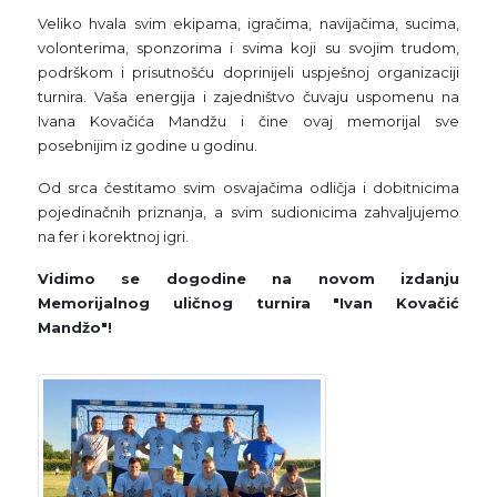
Veliko hvala svim ekipama, igračima, navijačima, sucima,
volonterima, sponzorima i svima koji su svojim trudom,
podrškom i prisutnošću doprinijeli uspješnoj organizaciji
turnira. Vaša energija i zajedništvo čuvaju uspomenu na
Ivana Kovačića Mandžu i čine ovaj memorijal sve
posebnijim iz godine u godinu.
Od srca čestitamo svim osvajačima odličja i dobitnicima
pojedinačnih priznanja, a svim sudionicima zahvaljujemo
na fer i korektnoj igri.
Vidimo se dogodine na novom izdanju
Memorijalnog uličnog turnira "Ivan Kovačić
Mandžo"!