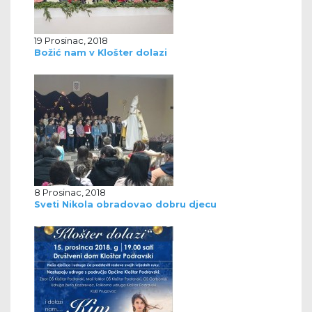
19 Prosinac, 2018
Božić nam v Klošter dolazi
8 Prosinac, 2018
Sveti Nikola obradovao dobru djecu