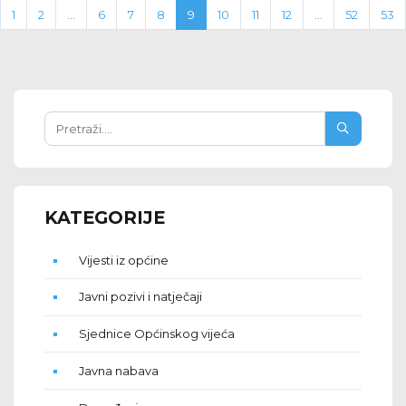
1
2
...
6
7
8
9
10
11
12
...
52
53
KATEGORIJE
Vijesti iz općine
Javni pozivi i natječaji
Sjednice Općinskog vijeća
Javna nabava