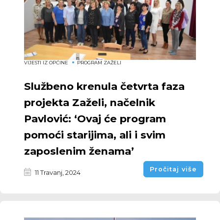
VIJESTI IZ OPĆINE
PROGRAM ZAŽELI
Službeno krenula četvrta faza
projekta Zaželi, načelnik
Pavlović: ‘Ovaj će program
pomoći starijima, ali i svim
zaposlenim ženama’
Pročitaj više
11 Travanj, 2024