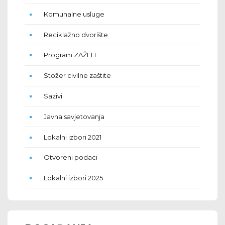
Komunalne usluge
Reciklažno dvorište
Program ZAŽELI
Stožer civilne zaštite
Sazivi
Javna savjetovanja
Lokalni izbori 2021
Otvoreni podaci
Lokalni izbori 2025