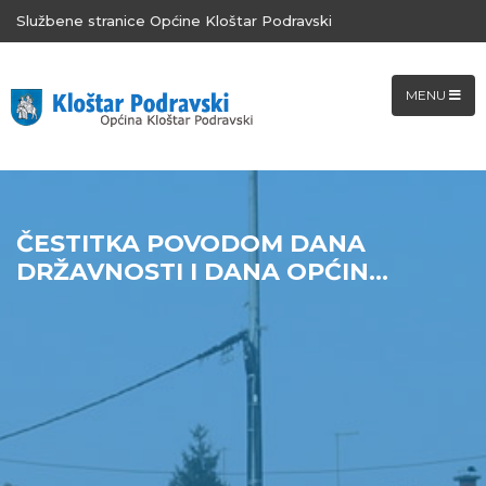
Službene stranice Općine Kloštar Podravski
MENU
ČESTITKA POVODOM DANA
DRŽAVNOSTI I DANA OPĆIN...