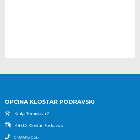
OPĆINA KLOŠTAR PODRAVSKI
Kralja Tomislava 2
48362 Kloštar Podravski
048/816 066