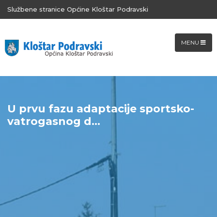
Službene stranice Općine Kloštar Podravski
MENU
U prvu fazu adaptacije sportsko-
vatrogasnog d...