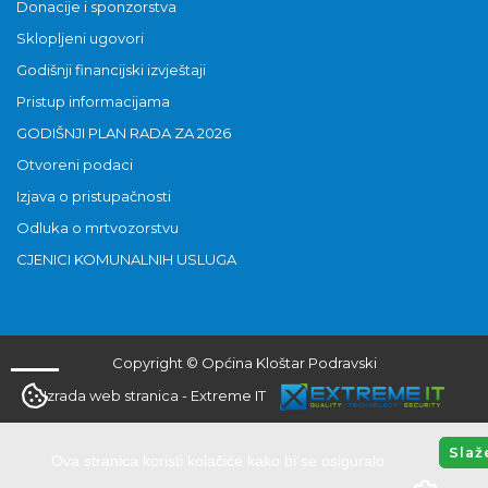
Donacije i sponzorstva
Sklopljeni ugovori
Godišnji financijski izvještaji
Pristup informacijama
GODIŠNJI PLAN RADA ZA 2026
Otvoreni podaci
Izjava o pristupačnosti
Odluka o mrtvozorstvu
CJENICI KOMUNALNIH USLUGA
Copyright © Općina Kloštar Podravski
Izrada web stranica
-
Extreme IT
Slaž
Ova stranica koristi kolačiće kako bi se osiguralo