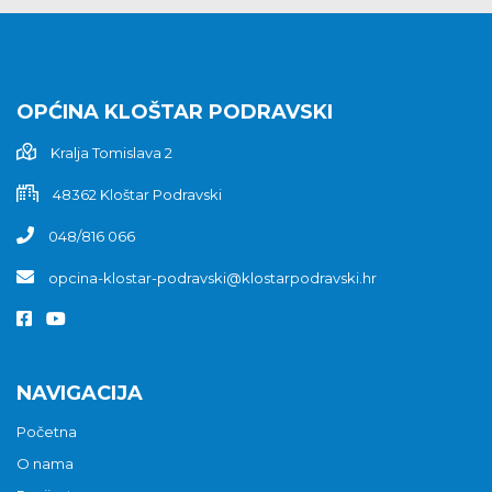
OPĆINA KLOŠTAR PODRAVSKI
Kralja Tomislava 2
48362 Kloštar Podravski
048/816 066
opcina-klostar-podravski@klostarpodravski.hr
NAVIGACIJA
Početna
O nama