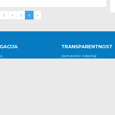
3
4
5
6
»
GACIJA
TRANSPARENTNOST
na
Javni pozivi i natječaji
a
Javna nabava
t
Javni pozivi i natječaji
Jedinstveni upravni odjel
be i predstavke
Općinsko vijeće
t
Općinski načelnik
Pritužbe i predstavke