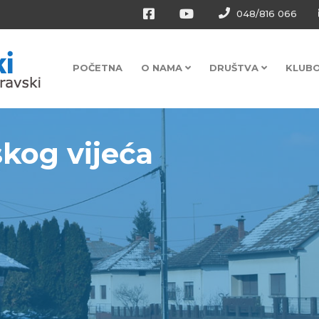
048/816 066
POČETNA
O NAMA
DRUŠTVA
KLUB
kog vijeća