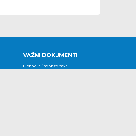
VAŽNI DOKUMENTI
Donacije i sponzorstva
Sklopljeni ugovori
Godišnji financijski izvještaji
Pristup informacijama
GODIŠNJI PLAN RADA ZA 2026
Otvoreni podaci
Izjava o pristupačnosti
Odluka o mrtvozorstvu