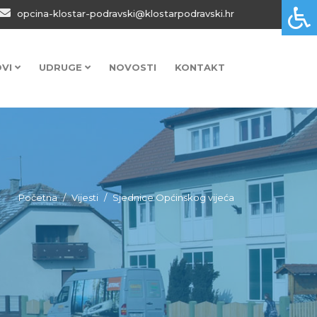
opcina-klostar-podravski@klostarpodravski.hr
OVI
UDRUGE
NOVOSTI
KONTAKT
Početna
Vijesti
Sjednice Općinskog vijeća