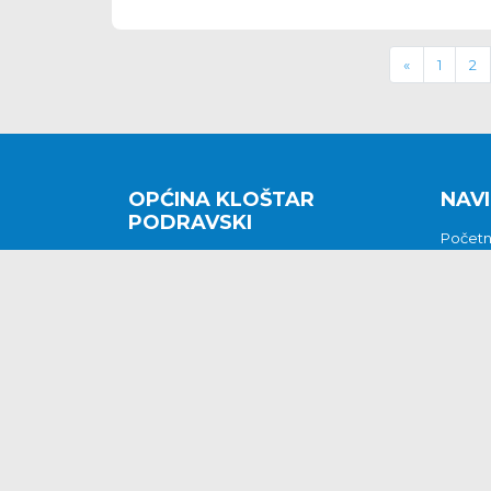
«
1
2
OPĆINA KLOŠTAR
NAVI
PODRAVSKI
Počet
Kralja Tomislava 2
O nam
Povijes
48362 Kloštar Podravski
Vijesti
048/816 066
Prituž
opcina-klostar-
Kontak
podravski@klostarpodravski.hr