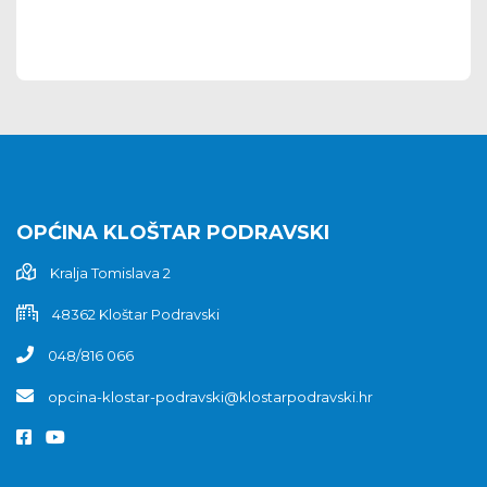
OPĆINA KLOŠTAR PODRAVSKI
Kralja Tomislava 2
48362 Kloštar Podravski
048/816 066
opcina-klostar-podravski@klostarpodravski.hr