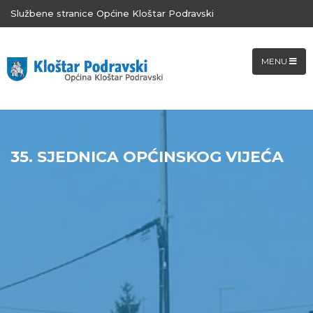
Službene stranice Općine Kloštar Podravski
MENU
35. SJEDNICA OPĆINSKOG VIJEĆA