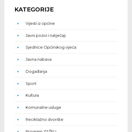
KATEGORIJE
Vijesti iz općine
Javni pozivi i natječaji
Sjednice Općinskog vijeća
Javna nabava
Događanja
Sport
Kultura
Komunalne usluge
Reciklažno dvorište
Program ZAŽELI