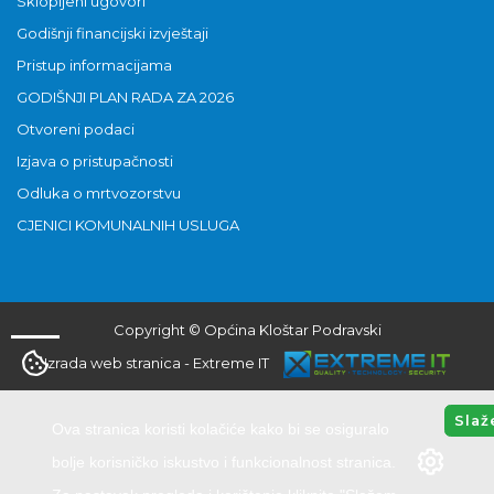
Sklopljeni ugovori
Godišnji financijski izvještaji
Pristup informacijama
GODIŠNJI PLAN RADA ZA 2026
Otvoreni podaci
Izjava o pristupačnosti
Odluka o mrtvozorstvu
CJENICI KOMUNALNIH USLUGA
Copyright © Općina Kloštar Podravski
Izrada web stranica
-
Extreme IT
Slaž
Ova stranica koristi kolačiće kako bi se osiguralo
bolje korisničko iskustvo i funkcionalnost stranica.