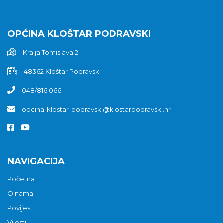
OPĆINA KLOŠTAR PODRAVSKI
Kralja Tomislava 2
48362 Kloštar Podravski
048/816 066
opcina-klostar-podravski@klostarpodravski.hr
NAVIGACIJA
Početna
O nama
Povijest
Vijesti