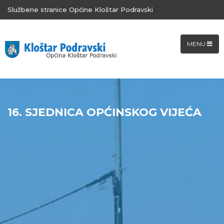
Službene stranice Općine Kloštar Podravski
MENU
16. SJEDNICA OPĆINSKOG VIJEĆA