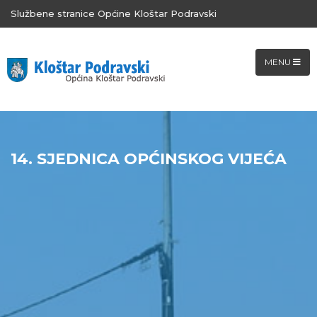
Službene stranice Općine Kloštar Podravski
MENU
14. SJEDNICA OPĆINSKOG VIJEĆA