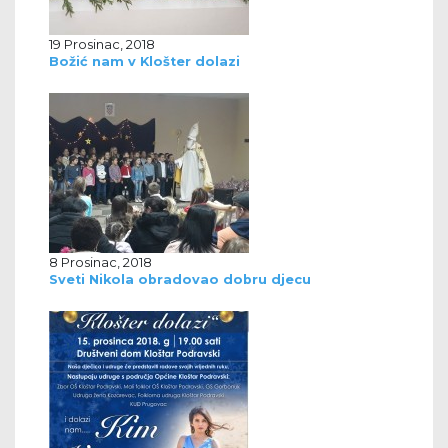
19 Prosinac, 2018
Božić nam v Klošter dolazi
8 Prosinac, 2018
Sveti Nikola obradovao dobru djecu