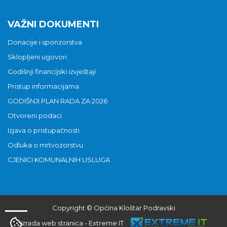
VAŽNI DOKUMENTI
Donacije i sponzorstva
Sklopljeni ugovori
Godišnji financijski izvještaji
Pristup informacijama
GODIŠNJI PLAN RADA ZA 2026
Otvoreni podaci
Izjava o pristupačnosti
Odluka o mrtvozorstvu
CJENICI KOMUNALNIH USLUGA
Copyright © Općina Kloštar Podravski
Izrada web stranica
-
Extreme IT