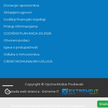
Donacije i sponzorstva
Sklopljeni ugovori
Godišnji financijski izvještaji
Pristup informacijama
GODIŠNJI PLAN RADA ZA 2026
Otvoreni podaci
Izjava o pristupačnosti
Odluka o mrtvozorstvu
CJENICI KOMUNALNIH USLUGA
Copyright © Općina Kloštar Podravski
Izrada web stranica
-
Extreme IT
Slaž
Ova stranica koristi kolačiće kako bi se osiguralo