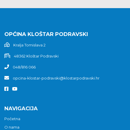
OPĆINA KLOŠTAR PODRAVSKI
Kralja Tomislava 2
48362 Kloštar Podravski
048/816 066
opcina-klostar-podravski@klostarpodravski.hr
NAVIGACIJA
Početna
O nama