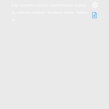
bolje korisničko iskustvo i funkcionalnost stranica.
Za nastavak pregleda i korištenje kliknite "Slažem
se".