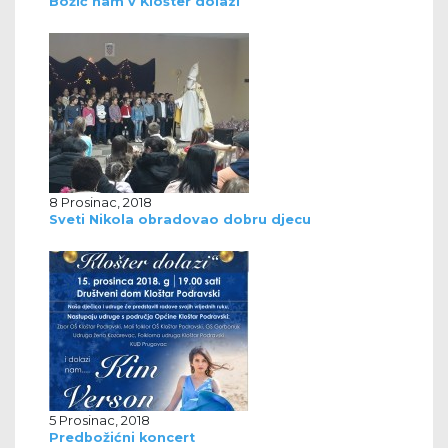
Božić nam v Klošter dolazi
8 Prosinac, 2018
Sveti Nikola obradovao dobru djecu
5 Prosinac, 2018
Predbožićni koncert