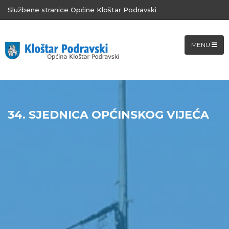
Službene stranice Općine Kloštar Podravski
MENU
34. SJEDNICA OPĆINSKOG VIJEĆA