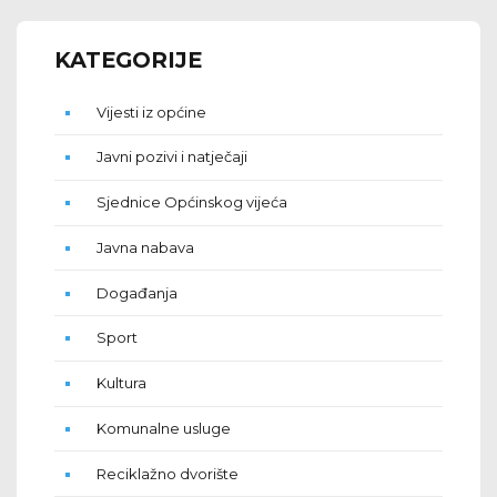
KATEGORIJE
Vijesti iz općine
Javni pozivi i natječaji
Sjednice Općinskog vijeća
Javna nabava
Događanja
Sport
Kultura
Komunalne usluge
Reciklažno dvorište