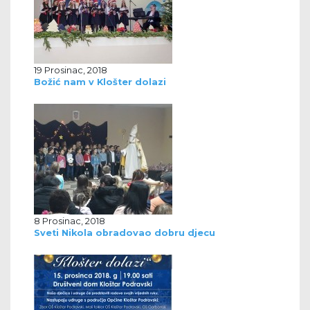
19 Prosinac, 2018
Božić nam v Klošter dolazi
8 Prosinac, 2018
Sveti Nikola obradovao dobru djecu