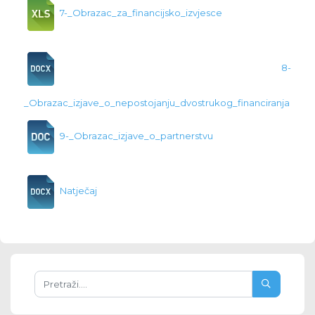
7-_Obrazac_za_financijsko_izvjesce
8-
_Obrazac_izjave_o_nepostojanju_dvostrukog_financiranja
9-_Obrazac_izjave_o_partnerstvu
Natječaj