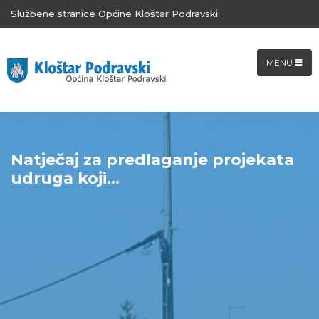
Službene stranice Općine Kloštar Podravski
MENU
Natječaj za predlaganje projekata
udruga koji...