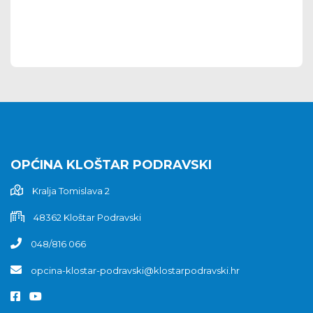
OPĆINA KLOŠTAR PODRAVSKI
Kralja Tomislava 2
48362 Kloštar Podravski
048/816 066
opcina-klostar-podravski@klostarpodravski.hr