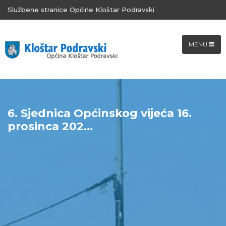
Službene stranice Općine Kloštar Podravski
MENU
6. Sjednica Općinskog vijeća 16.
prosinca 202...