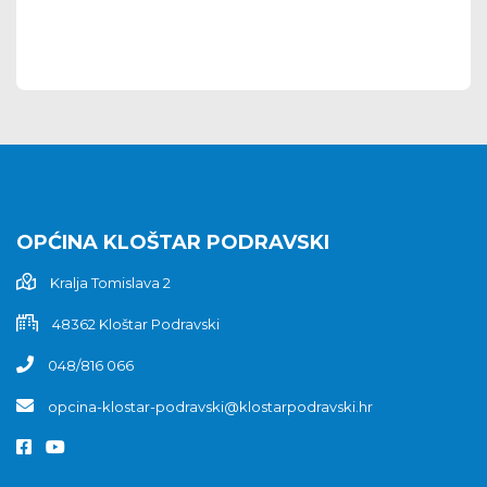
OPĆINA KLOŠTAR PODRAVSKI
Kralja Tomislava 2
48362 Kloštar Podravski
048/816 066
opcina-klostar-podravski@klostarpodravski.hr