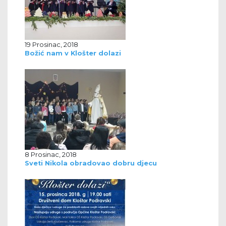
19 Prosinac, 2018
Božić nam v Klošter dolazi
8 Prosinac, 2018
Sveti Nikola obradovao dobru djecu