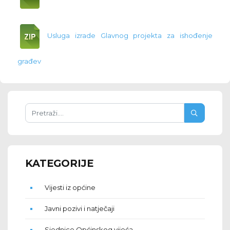
Usluga izrade Glavnog projekta za ishođenje
građev
KATEGORIJE
Vijesti iz općine
Javni pozivi i natječaji
Sjednice Općinskog vijeća