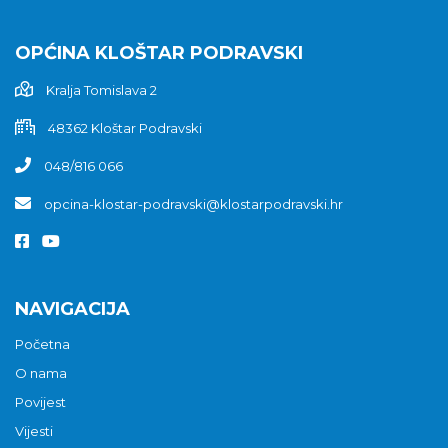
OPĆINA KLOŠTAR PODRAVSKI
Kralja Tomislava 2
48362 Kloštar Podravski
048/816 066
opcina-klostar-podravski@klostarpodravski.hr
NAVIGACIJA
Početna
O nama
Povijest
Vijesti