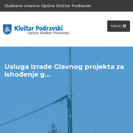
Službene stranice Općine Kloštar Podravski
MENU
Usluga izrade Glavnog projekta za
ishođenje g...