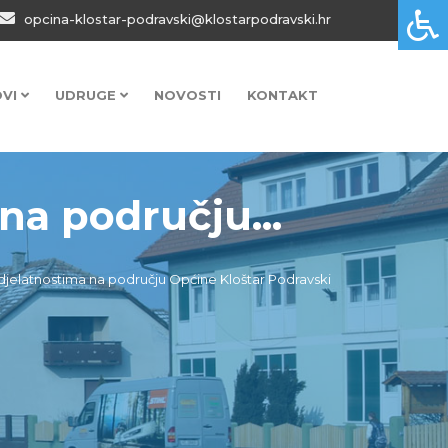
opcina-klostar-podravski@klostarpodravski.hr
OVI
UDRUGE
NOVOSTI
KONTAKT
a području...
jelatnostima na području Općine Kloštar Podravski