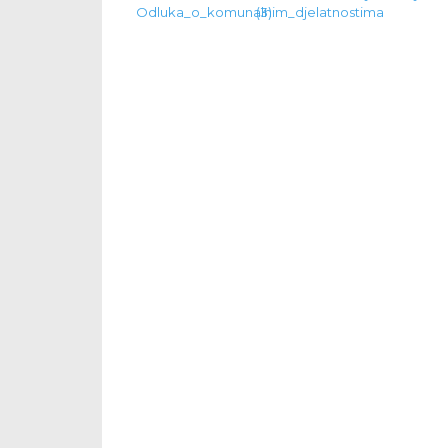
Odluka_o_komunalnim_djelatnostima
(3)