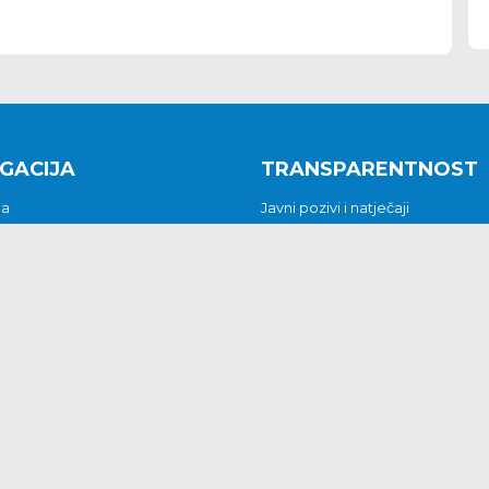
GACIJA
TRANSPARENTNOST
na
Javni pozivi i natječaji
a
Javna nabava
t
Javni pozivi i natječaji
Jedinstveni upravni odjel
be i predstavke
Općinsko vijeće
t
Općinski načelnik
Pritužbe i predstavke