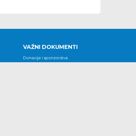
VAŽNI DOKUMENTI
Donacije i sponzorstva
Sklopljeni ugovori
Godišnji financijski izvještaji
Pristup informacijama
GODIŠNJI PLAN RADA ZA 2026
Otvoreni podaci
Izjava o pristupačnosti
Odluka o mrtvozorstvu
CJENICI KOMUNALNIH USLUGA