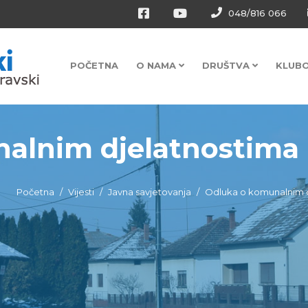
048/816 066
POČETNA
O NAMA
DRUŠTVA
KLUB
alnim djelatnostima n
Početna
Vijesti
Javna savjetovanja
Odluka o komunalnim d