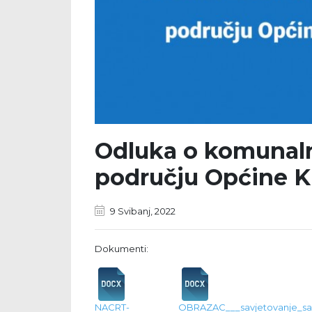
Odluka o komunaln
području Općine K
9 Svibanj, 2022
Dokumenti:
NACRT-
OBRAZAC___savjetovanje_sa_