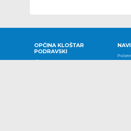
OPĆINA KLOŠTAR
NAVI
PODRAVSKI
Počet
Kralja Tomislava 2
O nam
Povijes
48362 Kloštar Podravski
Vijesti
048/816 066
Prituž
opcina-klostar-
Kontak
podravski@klostarpodravski.hr