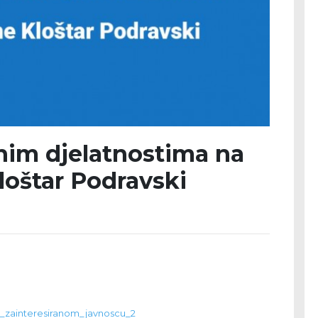
im djelatnostima na
loštar Podravski
zainteresiranom_javnoscu_2