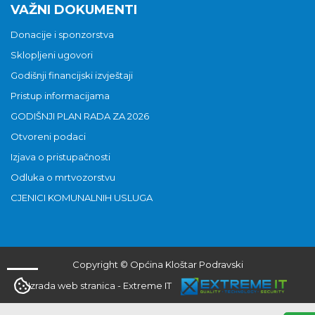
VAŽNI DOKUMENTI
Donacije i sponzorstva
Sklopljeni ugovori
Godišnji financijski izvještaji
Pristup informacijama
GODIŠNJI PLAN RADA ZA 2026
Otvoreni podaci
Izjava o pristupačnosti
Odluka o mrtvozorstvu
CJENICI KOMUNALNIH USLUGA
Copyright © Općina Kloštar Podravski
Izrada web stranica
-
Extreme IT