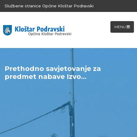
Službene stranice Općine Kloštar Podravski
MENU
Prethodno savjetovanje za
predmet nabave Izvo...