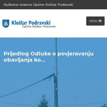
Službene stranice Općine Kloštar Podravski
MENU
Prijedlog Odluke o povjeravanju
obavljanja ko...