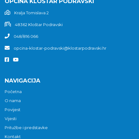
OPĆINA KLOŠTAR PODRAVSKI
Kralja Tomislava 2
48362 Kloštar Podravski
048/816 066
opcina-klostar-podravski@klostarpodravski.hr
NAVIGACIJA
Početna
O nama
Povijest
Vijesti
Pritužbe i predstavke
Kontakt