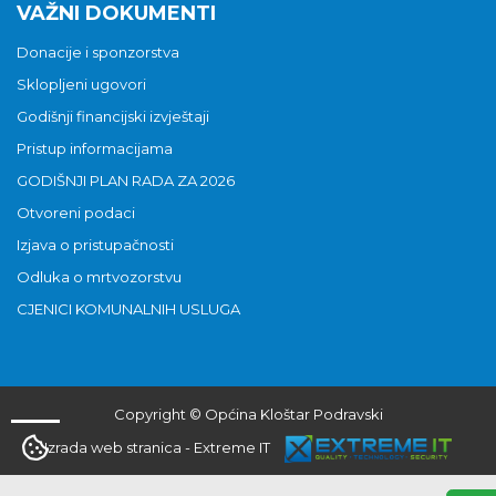
VAŽNI DOKUMENTI
Donacije i sponzorstva
Sklopljeni ugovori
Godišnji financijski izvještaji
Pristup informacijama
GODIŠNJI PLAN RADA ZA 2026
Otvoreni podaci
Izjava o pristupačnosti
Odluka o mrtvozorstvu
CJENICI KOMUNALNIH USLUGA
Copyright © Općina Kloštar Podravski
Izrada web stranica
-
Extreme IT