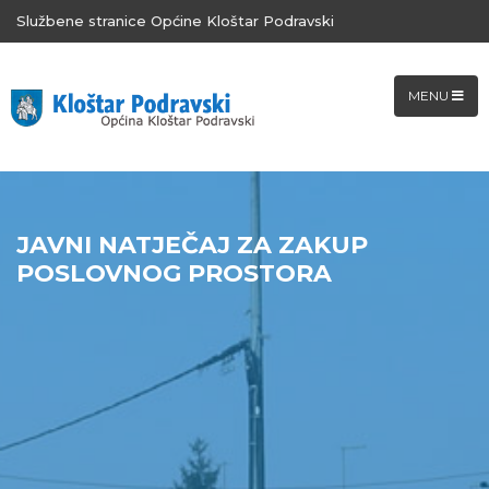
Službene stranice Općine Kloštar Podravski
MENU
JAVNI NATJEČAJ ZA ZAKUP
POSLOVNOG PROSTORA