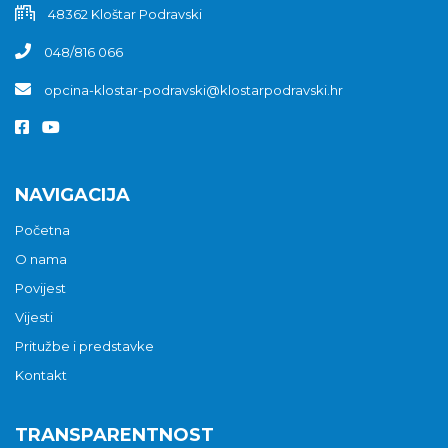
48362 Kloštar Podravski
048/816 066
opcina-klostar-podravski@klostarpodravski.hr
NAVIGACIJA
Početna
O nama
Povijest
Vijesti
Pritužbe i predstavke
Kontakt
TRANSPARENTNOST