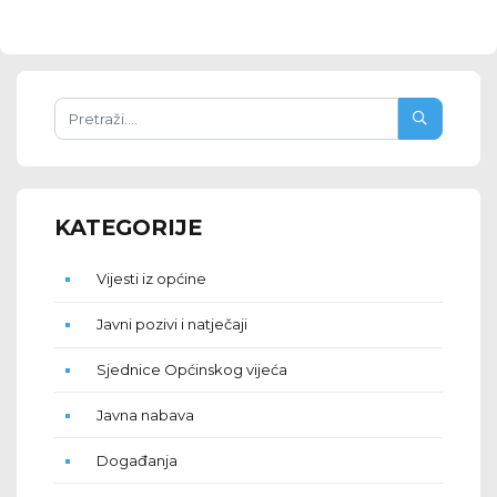
KATEGORIJE
Vijesti iz općine
Javni pozivi i natječaji
Sjednice Općinskog vijeća
Javna nabava
Događanja