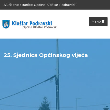
Službene stranice Općine Kloštar Podravski
MENU
25. Sjednica Općinskog vijeća