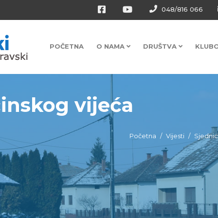
048/816 066
POČETNA
O NAMA
DRUŠTVA
KLUB
ćinskog vijeća
Početna
Vijesti
Sjednic