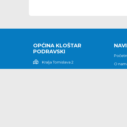
OPĆINA KLOŠTAR
NAVI
PODRAVSKI
Počet
Kralja Tomislava 2
O nam
Povijes
48362 Kloštar Podravski
Vijesti
048/816 066
Prituž
opcina-klostar-
Kontak
podravski@klostarpodravski.hr