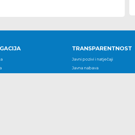
GACIJA
TRANSPARENTNOST
na
Javni pozivi i natječaji
a
Javna nabava
t
Javni pozivi i natječaji
Jedinstveni upravni odjel
be i predstavke
Općinsko vijeće
t
Općinski načelnik
Pritužbe i predstavke