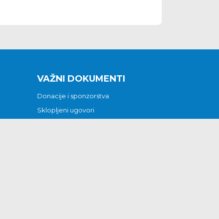
VAŽNI DOKUMENTI
Donacije i sponzorstva
Sklopljeni ugovori
Godišnji financijski izvještaji
Pristup informacijama
GODIŠNJI PLAN RADA ZA 2026
Otvoreni podaci
Izjava o pristupačnosti
Odluka o mrtvozorstvu
CJENICI KOMUNALNIH USLUGA