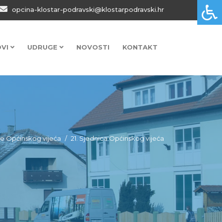
opcina-klostar-podravski@klostarpodravski.hr
OVI
UDRUGE
NOVOSTI
KONTAKT
e Općinskog vijeća
21. Sjednica Općinskog vijeća