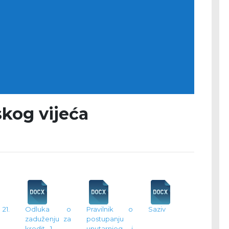
skog vijeća
1.
Odluka o
Pravilnik o
Saziv
zaduženju za
postupanju
kredit--1
unutarnjeg i