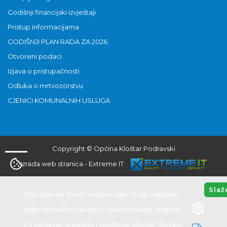
Godišnji financijski izvještaji
Pristup informacijama
GODIŠNJI PLAN RADA ZA 2026
Otvoreni podaci
Izjava o pristupačnosti
Odluka o mrtvozorstvu
CJENICI KOMUNALNIH USLUGA
Copyright © Općina Kloštar Podravski
Izrada web stranica
-
Extreme IT
Slaž
Ova stranica koristi kolačiće kako bi se osiguralo
bolje korisničko iskustvo i funkcionalnost stranica.
Za nastavak pregleda i korištenje kliknite "Slažem