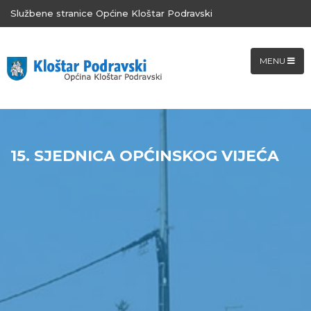
Službene stranice Općine Kloštar Podravski
MENU
15. SJEDNICA OPĆINSKOG VIJEĆA