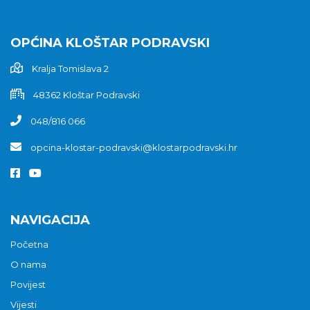
OPĆINA KLOŠTAR PODRAVSKI
Kralja Tomislava 2
48362 Kloštar Podravski
048/816 066
opcina-klostar-podravski@klostarpodravski.hr
NAVIGACIJA
Početna
O nama
Povijest
Vijesti